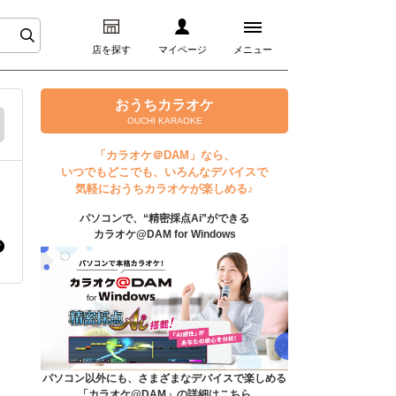
店を探す
マイページ
メニュー
ログイン
おうちカラオケ
OUCHI KARAOKE
マイページ
「カラオケ＠DAM」なら、
いつでもどこでも、いろんなデバイスで
プレミアムサービス
気軽におうちカラオケが楽しめる♪
パソコンで、“精密採点Ai”ができる
DAM★とも動画
カラオケ@DAM for Windows
DAM★とも録音
カラオケ＠DAM
ユーザー検索
パソコン以外にも、さまざまなデバイスで楽しめる
「カラオケ@DAM」の詳細はこちら