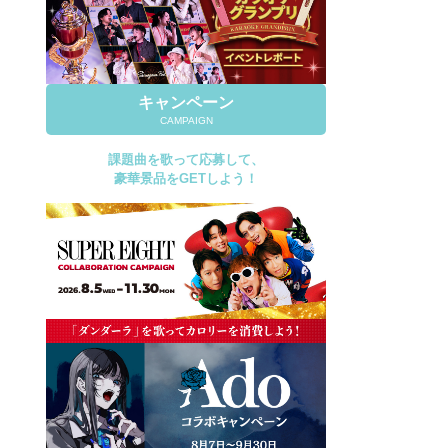
キャンペーン
CAMPAIGN
課題曲を歌って応募して、
豪華景品をGETしよう！