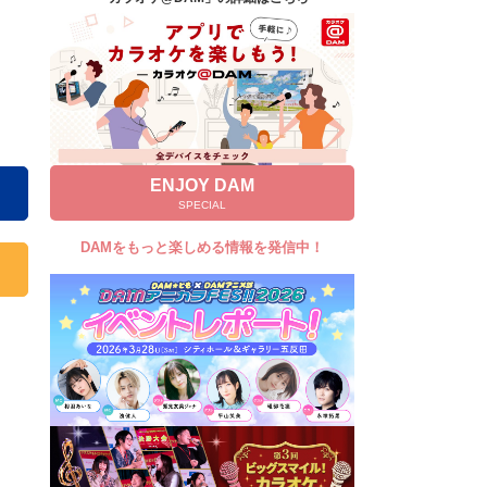
キャンペーン
お知らせ
よくあるご質問
DAMの新曲・ランキングなど
カラオケ最新情報をチェック！
ENJOY DAM
SPECIAL
DAMをもっと楽しめる情報を発信中！
自宅でカラオケ歌い放題！
家族や友達と一緒に！練習にも！