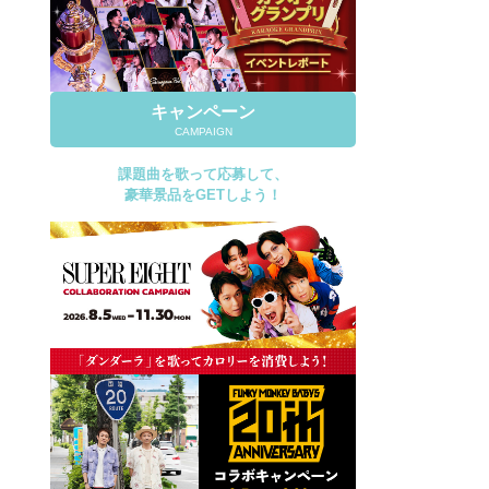
キャンペーン
CAMPAIGN
課題曲を歌って応募して、
豪華景品をGETしよう！