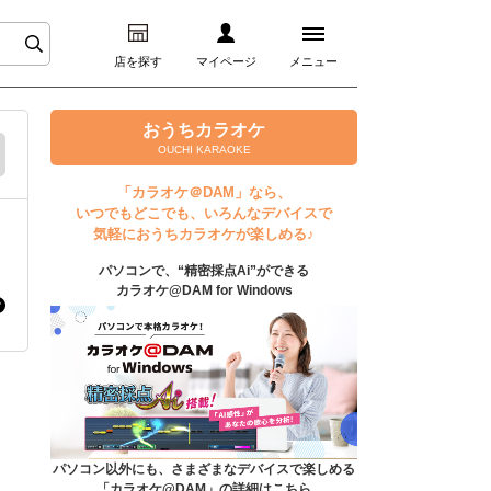
店を探す
マイページ
メニュー
ログイン
おうちカラオケ
OUCHI KARAOKE
マイページ
「カラオケ＠DAM」なら、
いつでもどこでも、いろんなデバイスで
プレミアムサービス
気軽におうちカラオケが楽しめる♪
パソコンで、“精密採点Ai”ができる
DAM★とも動画
カラオケ@DAM for Windows
DAM★とも録音
カラオケ＠DAM
ユーザー検索
パソコン以外にも、さまざまなデバイスで楽しめる
「カラオケ@DAM」の詳細はこちら