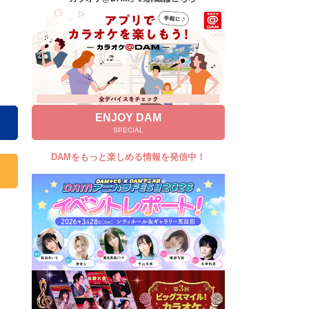
キャンペーン
お知らせ
よくあるご質問
DAMの新曲・ランキングなど
カラオケ最新情報をチェック！
ENJOY DAM
SPECIAL
DAMをもっと楽しめる情報を発信中！
自宅でカラオケ歌い放題！
家族や友達と一緒に！練習にも！