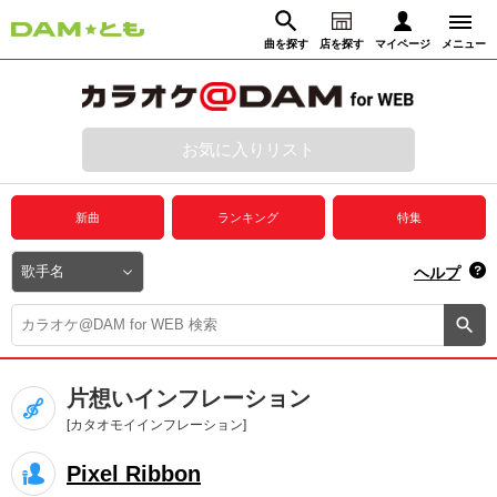
曲を探す
店を探す
マイページ
メニュー
ログイン
マイページ
お気に入りリスト
動画からさがす
録音からさがす
プレミアムサービス
新曲
ランキング
特集
DAM★とも動画
閉じる
ヘルプ
DAM★とも録音
カラオケ＠DAM
片想いインフレーション
ユーザー検索
[カタオモイインフレーション]
Pixel Ribbon
キャンペーン