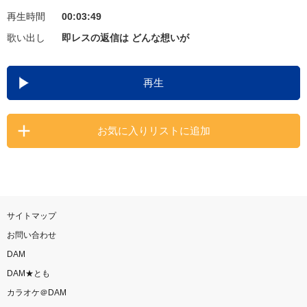
再生時間
00:03:49
お知らせ
よくあるご質問
歌い出し
即レスの返信は どんな想いが
DAMの新曲・ランキングなど
再生
カラオケ最新情報をチェック！
お気に入りリストに追加
自宅でカラオケ歌い放題！
家族や友達と一緒に！練習にも！
サイトマップ
お問い合わせ
DAM
DAM★とも
カラオケ＠DAM