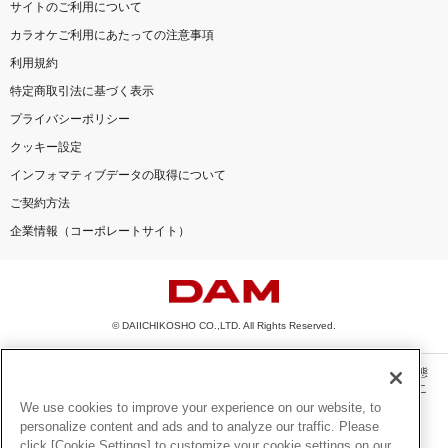
サイトのご利用について
カラオケご利用にあたっての注意事項
利用規約
特定商取引法に基づく表示
プライバシーポリシー
クッキー設定
インフォマティブデータの取得について
ご契約方法
企業情報（コーポレートサイト）
© DAIICHIKOSHO CO.,LTD. All Rights Reserved.
このサイトに掲載されている一切の文章・画像・写真・動画・音声等を、手段や形態
を問わず、著作権法の定める範囲を超えて無断で複製、転載、ファイル化などするこ
とを禁じます。
We use cookies to improve your experience on our website, to
personalize content and ads and to analyze our traffic. Please
楽曲及びコンテンツは、機種によりご利用いただけない場合があります。
click [Cookie Settings] to customize your cookie settings on our
楽曲及びコンテンツの配信日、配信内容が変更になる場合があります。