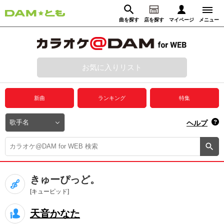
曲を探す
店を探す
マイページ
メニュー
ログイン
マイページ
お気に入りリスト
動画からさがす
録音からさがす
プレミアムサービス
新曲
ランキング
特集
DAM★とも動画
閉じる
ヘルプ
DAM★とも録音
カラオケ＠DAM
きゅーぴっど。
ユーザー検索
[キューピッド]
天音かなた
キャンペーン