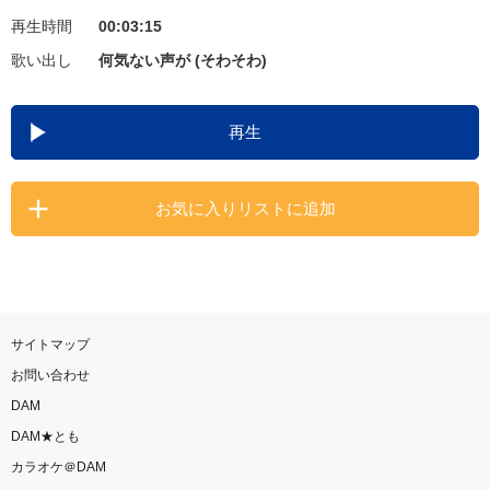
再生時間
00:03:15
お知らせ
よくあるご質問
歌い出し
何気ない声が (そわそわ)
DAMの新曲・ランキングなど
再生
カラオケ最新情報をチェック！
お気に入りリストに追加
自宅でカラオケ歌い放題！
家族や友達と一緒に！練習にも！
サイトマップ
お問い合わせ
DAM
DAM★とも
カラオケ＠DAM