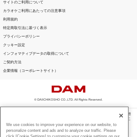
サイトのご利用について
カラオケご利用にあたっての注意事項
利用規約
特定商取引法に基づく表示
プライバシーポリシー
クッキー設定
インフォマティブデータの取得について
ご契約方法
企業情報（コーポレートサイト）
© DAIICHIKOSHO CO.,LTD. All Rights Reserved.
このサイトに掲載されている一切の文章・画像・写真・動画・音声等を、手段や形態
を問わず、著作権法の定める範囲を超えて無断で複製、転載、ファイル化などするこ
とを禁じます。
We use cookies to improve your experience on our website, to
personalize content and ads and to analyze our traffic. Please
楽曲及びコンテンツは、機種によりご利用いただけない場合があります。
click [Cookie Settings] to customize your cookie settings on our
楽曲及びコンテンツの配信日、配信内容が変更になる場合があります。