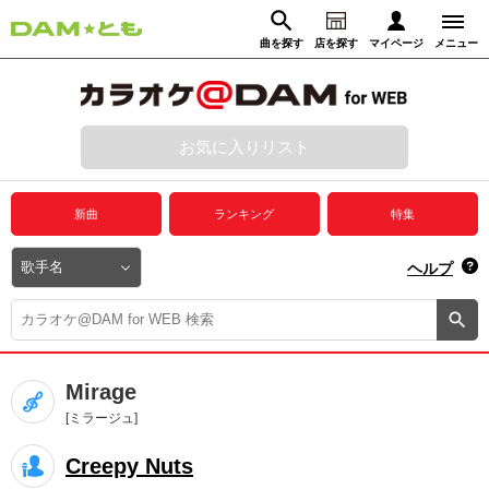
曲を探す
店を探す
マイページ
メニュー
ログイン
マイページ
お気に入りリスト
動画からさがす
録音からさがす
プレミアムサービス
新曲
ランキング
特集
DAM★とも動画
閉じる
ヘルプ
DAM★とも録音
カラオケ＠DAM
Mirage
ユーザー検索
[ミラージュ]
Creepy Nuts
キャンペーン