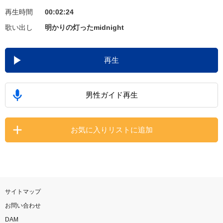
再生時間
00:02:24
お知らせ
よくあるご質問
歌い出し
明かりの灯ったmidnight
DAMの新曲・ランキングなど
再生
カラオケ最新情報をチェック！
男性ガイド再生
自宅でカラオケ歌い放題！
お気に入りリストに追加
家族や友達と一緒に！練習にも！
サイトマップ
お問い合わせ
DAM