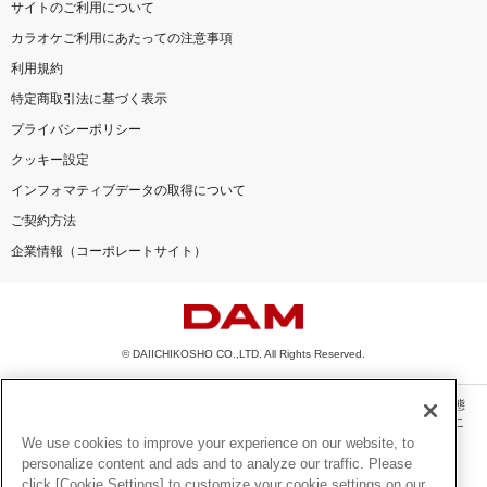
サイトのご利用について
カラオケご利用にあたっての注意事項
利用規約
特定商取引法に基づく表示
プライバシーポリシー
クッキー設定
インフォマティブデータの取得について
ご契約方法
企業情報（コーポレートサイト）
© DAIICHIKOSHO CO.,LTD. All Rights Reserved.
このサイトに掲載されている一切の文章・画像・写真・動画・音声等を、手段や形態
を問わず、著作権法の定める範囲を超えて無断で複製、転載、ファイル化などするこ
とを禁じます。
We use cookies to improve your experience on our website, to
personalize content and ads and to analyze our traffic. Please
楽曲及びコンテンツは、機種によりご利用いただけない場合があります。
click [Cookie Settings] to customize your cookie settings on our
楽曲及びコンテンツの配信日、配信内容が変更になる場合があります。