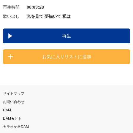
再生時間
00:03:28
お知らせ
よくあるご質問
歌い出し
光を見て 夢描いて 私は
DAMの新曲・ランキングなど
再生
カラオケ最新情報をチェック！
お気に入りリストに追加
自宅でカラオケ歌い放題！
家族や友達と一緒に！練習にも！
サイトマップ
お問い合わせ
DAM
DAM★とも
カラオケ＠DAM