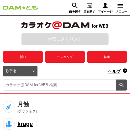
曲を探す
店を探す
マイページ
メニュー
ログイン
マイページ
お気に入りリスト
動画からさがす
録音からさがす
プレミアムサービス
新曲
ランキング
特集
DAM★とも動画
閉じる
ヘルプ
DAM★とも録音
カラオケ＠DAM
月蝕
ユーザー検索
[ゲッショク]
krage
キャンペーン