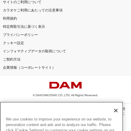
サイトのご利用について
カラオケご利用にあたっての注意事項
利用規約
特定商取引法に基づく表示
プライバシーポリシー
クッキー設定
インフォマティブデータの取得について
ご契約方法
企業情報（コーポレートサイト）
© DAIICHIKOSHO CO.,LTD. All Rights Reserved.
このサイトに掲載されている一切の文章・画像・写真・動画・音声等を、手段や形態
を問わず、著作権法の定める範囲を超えて無断で複製、転載、ファイル化などするこ
とを禁じます。
We use cookies to improve your experience on our website, to
personalize content and ads and to analyze our traffic. Please
楽曲及びコンテンツは、機種によりご利用いただけない場合があります。
click [Cookie Settings] to customize your cookie settings on our
楽曲及びコンテンツの配信日、配信内容が変更になる場合があります。