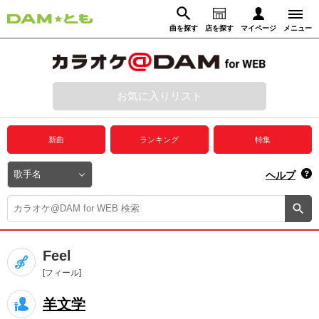
曲を探す
店を探す
マイページ
メニュー
ログイン
マイページ
お気に入りリスト
動画からさがす
録音からさがす
プレミアムサービス
新曲
ランキング
特集
DAM★とも動画
閉じる
ヘルプ
DAM★とも録音
カラオケ＠DAM
Feel
ユーザー検索
[フィール]
羊文学
キャンペーン