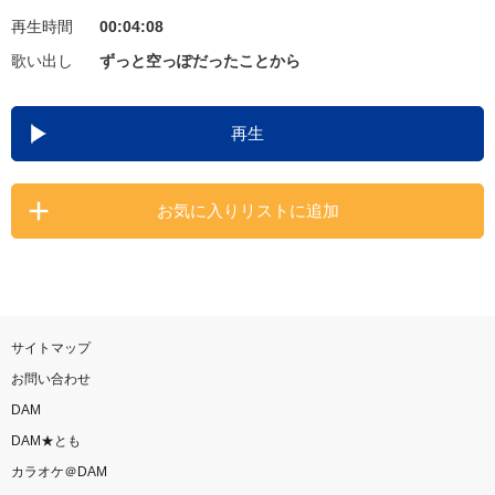
再生時間
00:04:08
お知らせ
よくあるご質問
歌い出し
ずっと空っぽだったことから
DAMの新曲・ランキングなど
再生
カラオケ最新情報をチェック！
お気に入りリストに追加
自宅でカラオケ歌い放題！
家族や友達と一緒に！練習にも！
サイトマップ
お問い合わせ
DAM
DAM★とも
カラオケ＠DAM