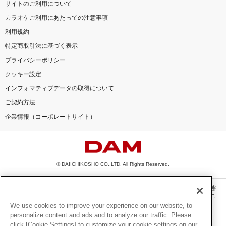
サイトのご利用について
カラオケご利用にあたっての注意事項
利用規約
特定商取引法に基づく表示
プライバシーポリシー
クッキー設定
インフォマティブデータの取得について
ご契約方法
企業情報（コーポレートサイト）
© DAIICHIKOSHO CO.,LTD. All Rights Reserved.
このサイトに掲載されている一切の文章・画像・写真・動画・音声等を、手段や形態
を問わず、著作権法の定める範囲を超えて無断で複製、転載、ファイル化などするこ
とを禁じます。
We use cookies to improve your experience on our website, to
personalize content and ads and to analyze our traffic. Please
楽曲及びコンテンツは、機種によりご利用いただけない場合があります。
click [Cookie Settings] to customize your cookie settings on our
楽曲及びコンテンツの配信日、配信内容が変更になる場合があります。