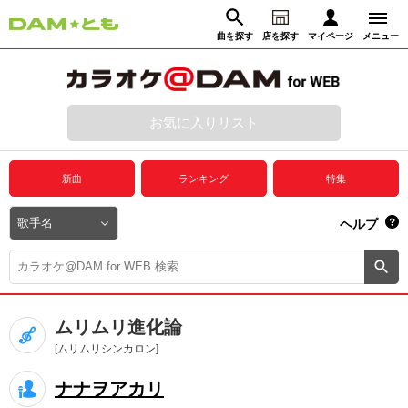
曲を探す
店を探す
マイページ
メニュー
ログイン
マイページ
お気に入りリスト
動画からさがす
録音からさがす
プレミアムサービス
新曲
ランキング
特集
DAM★とも動画
閉じる
ヘルプ
DAM★とも録音
カラオケ＠DAM
ムリムリ進化論
ユーザー検索
[ムリムリシンカロン]
ナナヲアカリ
キャンペーン