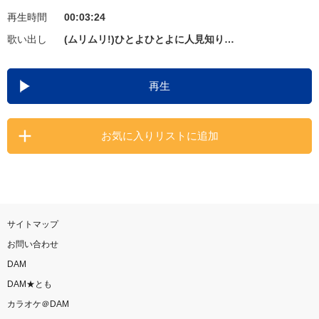
再生時間
00:03:24
お知らせ
よくあるご質問
歌い出し
(ムリムリ!)ひとよひとよに人見知り…
DAMの新曲・ランキングなど
再生
カラオケ最新情報をチェック！
お気に入りリストに追加
自宅でカラオケ歌い放題！
家族や友達と一緒に！練習にも！
サイトマップ
お問い合わせ
DAM
DAM★とも
カラオケ＠DAM