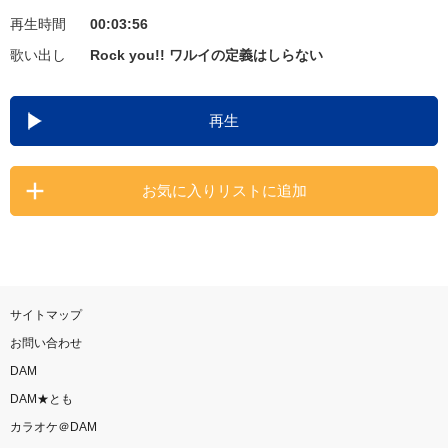
再生時間
00:03:56
お知らせ
よくあるご質問
歌い出し
Rock you!! ワルイの定義はしらない
DAMの新曲・ランキングなど
再生
カラオケ最新情報をチェック！
お気に入りリストに追加
自宅でカラオケ歌い放題！
家族や友達と一緒に！練習にも！
サイトマップ
お問い合わせ
DAM
DAM★とも
カラオケ＠DAM