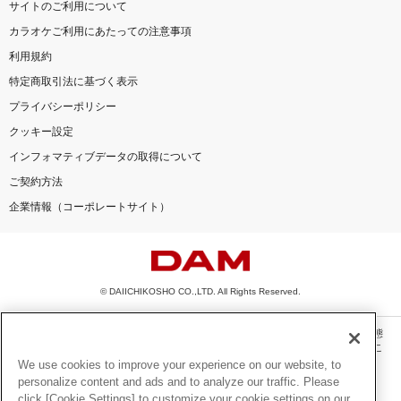
サイトのご利用について
カラオケご利用にあたっての注意事項
利用規約
特定商取引法に基づく表示
プライバシーポリシー
クッキー設定
インフォマティブデータの取得について
ご契約方法
企業情報（コーポレートサイト）
© DAIICHIKOSHO CO.,LTD. All Rights Reserved.
このサイトに掲載されている一切の文章・画像・写真・動画・音声等を、手段や形態
を問わず、著作権法の定める範囲を超えて無断で複製、転載、ファイル化などするこ
とを禁じます。
We use cookies to improve your experience on our website, to
personalize content and ads and to analyze our traffic. Please
楽曲及びコンテンツは、機種によりご利用いただけない場合があります。
click [Cookie Settings] to customize your cookie settings on our
楽曲及びコンテンツの配信日、配信内容が変更になる場合があります。