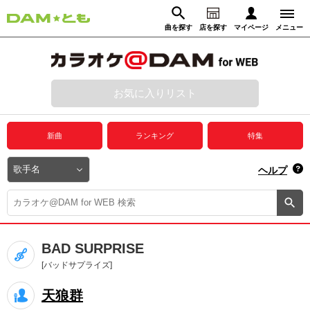
曲を探す
店を探す
マイページ
メニュー
ログイン
マイページ
お気に入りリスト
動画からさがす
録音からさがす
プレミアムサービス
新曲
ランキング
特集
DAM★とも動画
閉じる
ヘルプ
DAM★とも録音
カラオケ＠DAM
BAD SURPRISE
ユーザー検索
[バッドサプライズ]
天狼群
キャンペーン