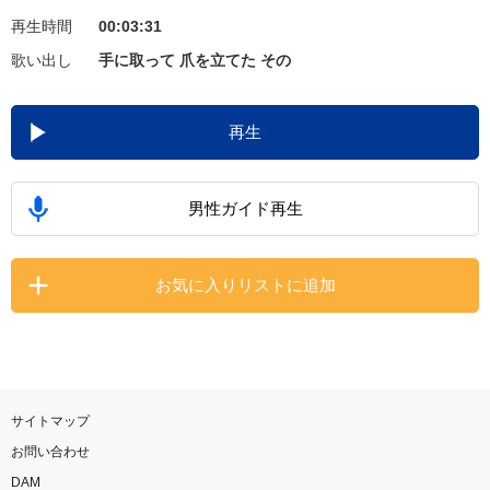
再生時間
00:03:31
お知らせ
よくあるご質問
歌い出し
手に取って 爪を立てた その
DAMの新曲・ランキングなど
再生
カラオケ最新情報をチェック！
男性ガイド再生
自宅でカラオケ歌い放題！
お気に入りリストに追加
家族や友達と一緒に！練習にも！
サイトマップ
お問い合わせ
DAM