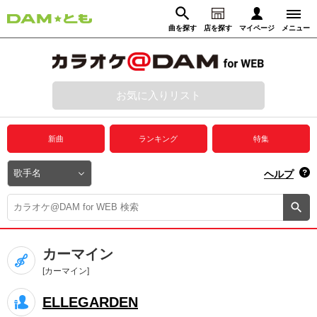
曲を探す
店を探す
マイページ
メニュー
ログイン
マイページ
お気に入りリスト
動画からさがす
録音からさがす
プレミアムサービス
新曲
ランキング
特集
DAM★とも動画
閉じる
ヘルプ
DAM★とも録音
カラオケ＠DAM
カーマイン
ユーザー検索
[カーマイン]
ELLEGARDEN
キャンペーン