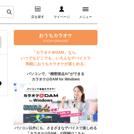
店を探す
マイページ
メニュー
ログイン
おうちカラオケ
OUCHI KARAOKE
マイページ
「カラオケ＠DAM」なら、
いつでもどこでも、いろんなデバイスで
プレミアムサービス
気軽におうちカラオケが楽しめる♪
パソコンで、“精密採点Ai”ができる
DAM★とも動画
カラオケ@DAM for Windows
DAM★とも録音
カラオケ＠DAM
ユーザー検索
パソコン以外にも、さまざまなデバイスで楽しめる
「カラオケ@DAM」の詳細はこちら