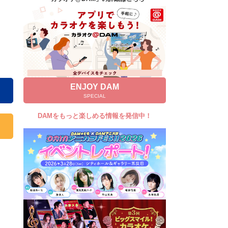
キャンペーン
お知らせ
よくあるご質問
DAMの新曲・ランキングなど
カラオケ最新情報をチェック！
ENJOY DAM
SPECIAL
DAMをもっと楽しめる情報を発信中！
自宅でカラオケ歌い放題！
家族や友達と一緒に！練習にも！