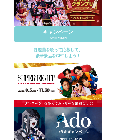
キャンペーン
CAMPAIGN
課題曲を歌って応募して、
豪華景品をGETしよう！