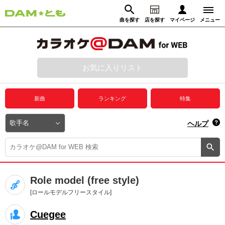
曲を探す
店を探す
マイページ
メニュー
ログイン
マイページ
お気に入りリスト
動画からさがす
録音からさがす
プレミアムサービス
新曲
ランキング
特集
DAM★とも動画
閉じる
ヘルプ
DAM★とも録音
カラオケ＠DAM
Role model (free style)
ユーザー検索
[ロールモデルフリースタイル]
Cuegee
キャンペーン