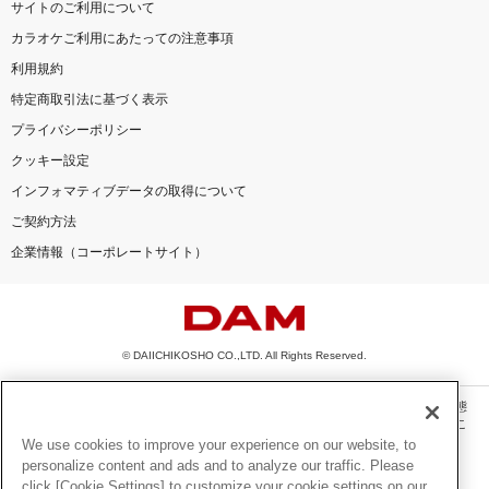
サイトのご利用について
カラオケご利用にあたっての注意事項
利用規約
特定商取引法に基づく表示
プライバシーポリシー
クッキー設定
インフォマティブデータの取得について
ご契約方法
企業情報（コーポレートサイト）
© DAIICHIKOSHO CO.,LTD. All Rights Reserved.
このサイトに掲載されている一切の文章・画像・写真・動画・音声等を、手段や形態
を問わず、著作権法の定める範囲を超えて無断で複製、転載、ファイル化などするこ
とを禁じます。
We use cookies to improve your experience on our website, to
personalize content and ads and to analyze our traffic. Please
楽曲及びコンテンツは、機種によりご利用いただけない場合があります。
click [Cookie Settings] to customize your cookie settings on our
楽曲及びコンテンツの配信日、配信内容が変更になる場合があります。