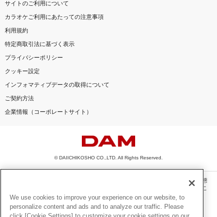
サイトのご利用について
カラオケご利用にあたっての注意事項
利用規約
特定商取引法に基づく表示
プライバシーポリシー
クッキー設定
インフォマティブデータの取得について
ご契約方法
企業情報（コーポレートサイト）
© DAIICHIKOSHO CO.,LTD. All Rights Reserved.
このサイトに掲載されている一切の文章・画像・写真・動画・音声等を、手段や形態
を問わず、著作権法の定める範囲を超えて無断で複製、転載、ファイル化などするこ
とを禁じます。
We use cookies to improve your experience on our website, to
personalize content and ads and to analyze our traffic. Please
楽曲及びコンテンツは、機種によりご利用いただけない場合があります。
click [Cookie Settings] to customize your cookie settings on our
楽曲及びコンテンツの配信日、配信内容が変更になる場合があります。