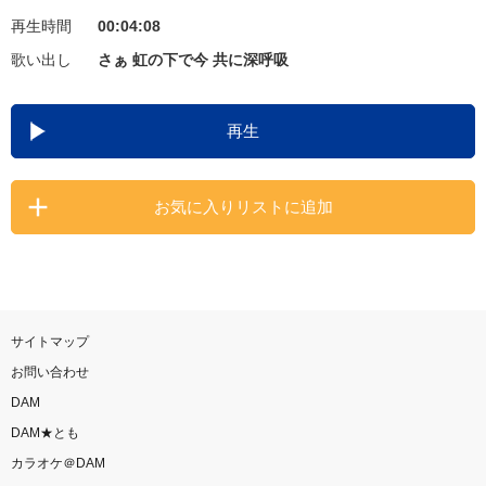
再生時間
00:04:08
お知らせ
よくあるご質問
歌い出し
さぁ 虹の下で今 共に深呼吸
DAMの新曲・ランキングなど
再生
カラオケ最新情報をチェック！
お気に入りリストに追加
自宅でカラオケ歌い放題！
家族や友達と一緒に！練習にも！
サイトマップ
お問い合わせ
DAM
DAM★とも
カラオケ＠DAM