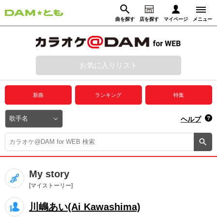
曲を探す
店を探す
マイページ
メニュー
ログイン
マイページ
お気に入りリスト
動画からさがす
録音からさがす
プレミアムサービス
新曲
ランキング
特集
DAM★とも動画
閉じる
ヘルプ
DAM★とも録音
カラオケ＠DAM
My story
ユーザー検索
[マイストーリー]
川嶋あい(Ai Kawashima)
キャンペーン