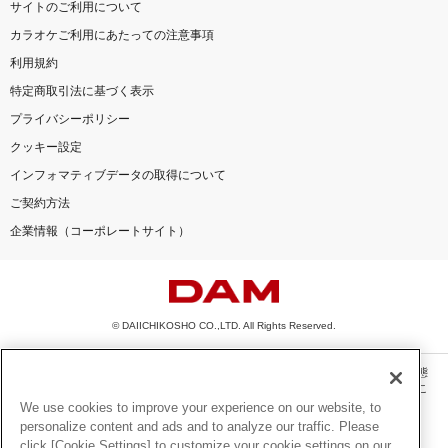
サイトのご利用について
カラオケご利用にあたっての注意事項
利用規約
特定商取引法に基づく表示
プライバシーポリシー
クッキー設定
インフォマティブデータの取得について
ご契約方法
企業情報（コーポレートサイト）
© DAIICHIKOSHO CO.,LTD. All Rights Reserved.
このサイトに掲載されている一切の文章・画像・写真・動画・音声等を、手段や形態
を問わず、著作権法の定める範囲を超えて無断で複製、転載、ファイル化などするこ
とを禁じます。
We use cookies to improve your experience on our website, to
personalize content and ads and to analyze our traffic. Please
楽曲及びコンテンツは、機種によりご利用いただけない場合があります。
click [Cookie Settings] to customize your cookie settings on our
楽曲及びコンテンツの配信日、配信内容が変更になる場合があります。