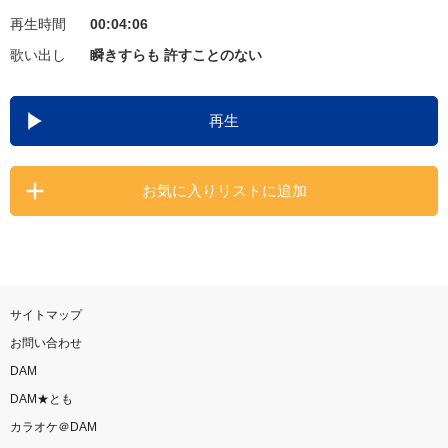
再生時間
00:04:06
お知らせ
よくあるご質問
歌い出し
瞬きすらも 許すことのない
DAMの新曲・ランキングなど
再生
カラオケ最新情報をチェック！
お気に入りリストに追加
自宅でカラオケ歌い放題！
家族や友達と一緒に！練習にも！
サイトマップ
お問い合わせ
DAM
DAM★とも
カラオケ＠DAM