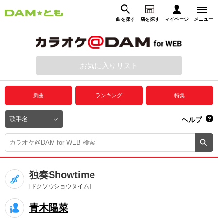
曲を探す
店を探す
マイページ
メニュー
ログイン
マイページ
お気に入りリスト
動画からさがす
録音からさがす
プレミアムサービス
新曲
ランキング
特集
DAM★とも動画
閉じる
ヘルプ
DAM★とも録音
カラオケ＠DAM
独奏Showtime
ユーザー検索
[ドクソウショウタイム]
青木陽菜
キャンペーン