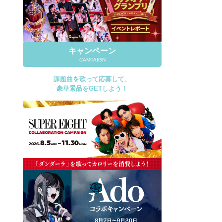
キャンペーン
CAMPAIGN
課題曲を歌って応募して、
豪華景品をGETしよう！