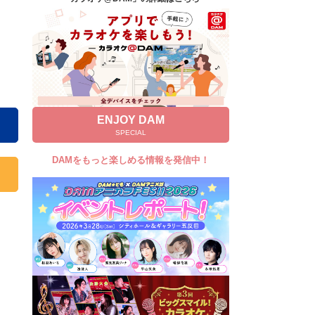
キャンペーン
お知らせ
よくあるご質問
DAMの新曲・ランキングなど
カラオケ最新情報をチェック！
ENJOY DAM
SPECIAL
DAMをもっと楽しめる情報を発信中！
自宅でカラオケ歌い放題！
家族や友達と一緒に！練習にも！