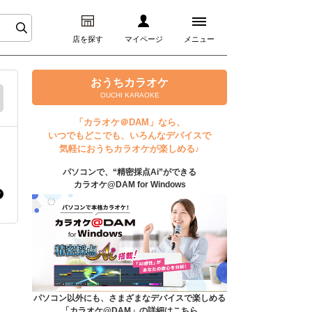
店を探す
マイページ
メニュー
ログイン
おうちカラオケ
OUCHI KARAOKE
マイページ
「カラオケ＠DAM」なら、
いつでもどこでも、いろんなデバイスで
プレミアムサービス
気軽におうちカラオケが楽しめる♪
パソコンで、“精密採点Ai”ができる
DAM★とも動画
カラオケ@DAM for Windows
DAM★とも録音
カラオケ＠DAM
ユーザー検索
パソコン以外にも、さまざまなデバイスで楽しめる
「カラオケ@DAM」の詳細はこちら