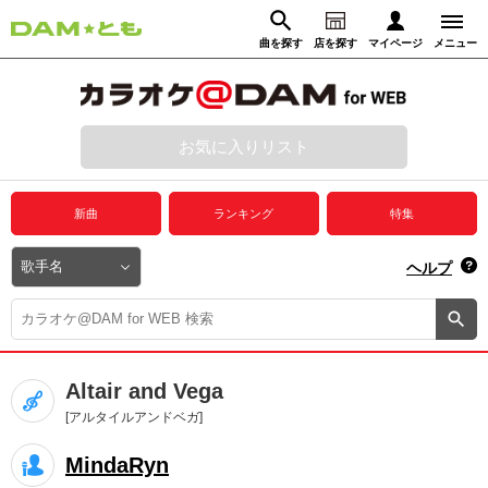
曲を探す
店を探す
マイページ
メニュー
ログイン
マイページ
お気に入りリスト
動画からさがす
録音からさがす
プレミアムサービス
新曲
ランキング
特集
DAM★とも動画
閉じる
ヘルプ
DAM★とも録音
カラオケ＠DAM
Altair and Vega
ユーザー検索
[アルタイルアンドベガ]
MindaRyn
キャンペーン