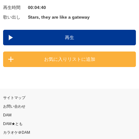
再生時間
00:04:40
お知らせ
よくあるご質問
歌い出し
Stars, they are like a gateway
DAMの新曲・ランキングなど
再生
カラオケ最新情報をチェック！
お気に入りリストに追加
自宅でカラオケ歌い放題！
家族や友達と一緒に！練習にも！
サイトマップ
お問い合わせ
DAM
DAM★とも
カラオケ＠DAM