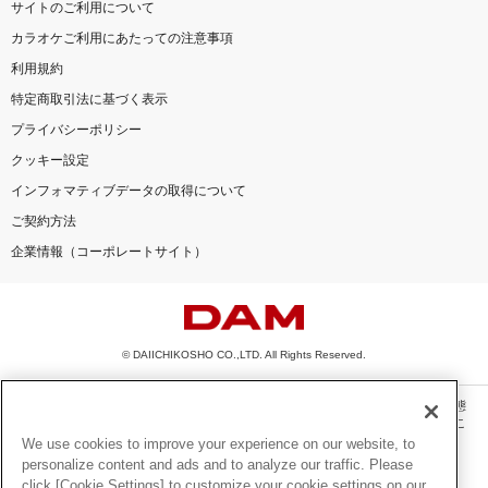
サイトのご利用について
カラオケご利用にあたっての注意事項
利用規約
特定商取引法に基づく表示
プライバシーポリシー
クッキー設定
インフォマティブデータの取得について
ご契約方法
企業情報（コーポレートサイト）
© DAIICHIKOSHO CO.,LTD. All Rights Reserved.
このサイトに掲載されている一切の文章・画像・写真・動画・音声等を、手段や形態
を問わず、著作権法の定める範囲を超えて無断で複製、転載、ファイル化などするこ
とを禁じます。
We use cookies to improve your experience on our website, to
personalize content and ads and to analyze our traffic. Please
楽曲及びコンテンツは、機種によりご利用いただけない場合があります。
click [Cookie Settings] to customize your cookie settings on our
楽曲及びコンテンツの配信日、配信内容が変更になる場合があります。