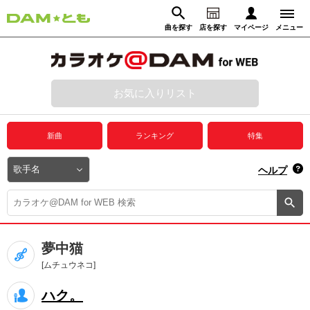
曲を探す
店を探す
マイページ
メニュー
ログイン
マイページ
お気に入りリスト
動画からさがす
録音からさがす
プレミアムサービス
新曲
ランキング
特集
DAM★とも動画
閉じる
ヘルプ
DAM★とも録音
カラオケ＠DAM
夢中猫
ユーザー検索
[ムチュウネコ]
ハク。
キャンペーン