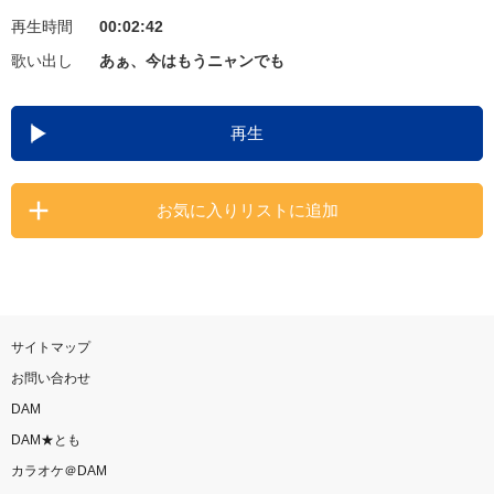
再生時間
00:02:42
お知らせ
よくあるご質問
歌い出し
あぁ、今はもうニャンでも
DAMの新曲・ランキングなど
再生
カラオケ最新情報をチェック！
お気に入りリストに追加
自宅でカラオケ歌い放題！
家族や友達と一緒に！練習にも！
サイトマップ
お問い合わせ
DAM
DAM★とも
カラオケ＠DAM