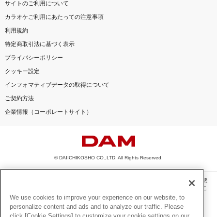
サイトのご利用について
カラオケご利用にあたっての注意事項
利用規約
特定商取引法に基づく表示
プライバシーポリシー
クッキー設定
インフォマティブデータの取得について
ご契約方法
企業情報（コーポレートサイト）
© DAIICHIKOSHO CO.,LTD. All Rights Reserved.
このサイトに掲載されている一切の文章・画像・写真・動画・音声等を、手段や形態
を問わず、著作権法の定める範囲を超えて無断で複製、転載、ファイル化などするこ
とを禁じます。
We use cookies to improve your experience on our website, to
personalize content and ads and to analyze our traffic. Please
楽曲及びコンテンツは、機種によりご利用いただけない場合があります。
click [Cookie Settings] to customize your cookie settings on our
楽曲及びコンテンツの配信日、配信内容が変更になる場合があります。