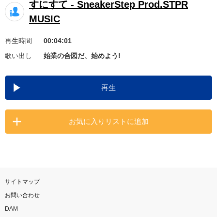
すにすて - SneakerStep Prod.STPR
お知らせ
よくあるご質問
MUSIC
再生時間
00:04:01
DAMの新曲・ランキングなど
歌い出し
始業の合図だ、始めよう!
カラオケ最新情報をチェック！
再生
自宅でカラオケ歌い放題！
お気に入りリストに追加
家族や友達と一緒に！練習にも！
サイトマップ
お問い合わせ
DAM