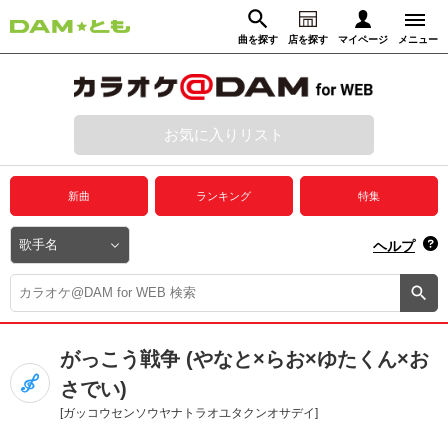
曲を探す
店を探す
マイページ
メニュー
ログイン
マイページ
お気に入りリスト
動画からさがす
録音からさがす
プレミアムサービス
新曲
ランキング
特集
DAM★とも動画
閉じる
ヘルプ
DAM★とも録音
カラオケ＠DAM
がっこう戦争 (やなと×らお×ゆたくん×お
ユーザー検索
さでい)
[ガッコウセンソウヤナトラオユタクンオサデイ]
キャンペーン