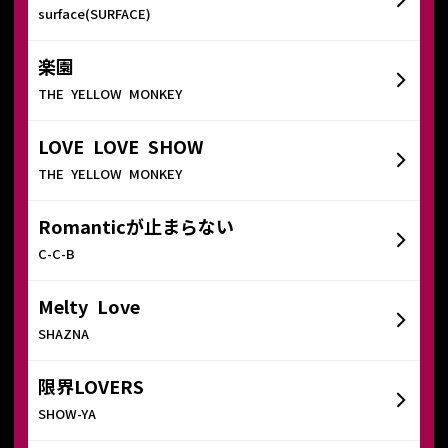
surface(SURFACE)
楽園
THE YELLOW MONKEY
LOVE LOVE SHOW
THE YELLOW MONKEY
Romanticが止まらない
C-C-B
Melty Love
SHAZNA
限界LOVERS
SHOW-YA