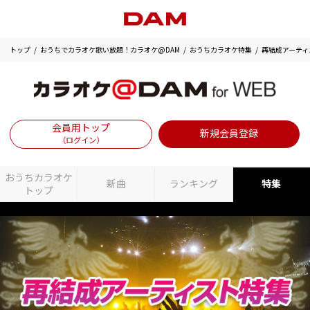
トップ
おうちでカラオケ歌い放題！カラオケ@DAM
おうちカラオケ特集
再結成アーティ
会員用トップ
新規会員登録
（ログイン）
おうちカラオケ
新曲
ランキング
特集
トップ