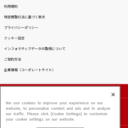
利用規約
特定商取引法に基づく表示
プライバシーポリシー
クッキー設定
インフォマティブデータの取得について
ご契約方法
企業情報（コーポレートサイト）
© DAIICHIKOSHO CO.,LTD. All Rights Reserved.
このサイトに掲載されている一切の文章・画像・写真・動画・音声等を、手段や形態を
We use cookies to improve your experience on our
問わず、著作権法の定める範囲を超えて無断で複製、転載、ファイル化などすることを
website, to personalize content and ads and to analyze
禁じます。
our traffic. Please click [Cookie Settings] to customize
楽曲及びコンテンツは、端末や配信状況によりご利用いただけない場合があります。
your cookie settings on our website.
楽曲によりMYリスト保存ができない場合があります。