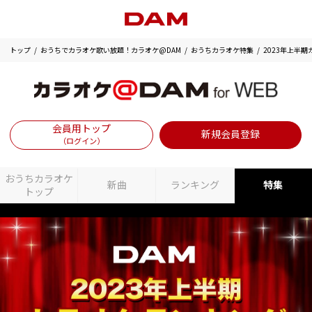
トップ
おうちでカラオケ歌い放題！カラオケ@DAM
おうちカラオケ特集
2023年上半
会員用トップ
新規会員登録
（ログイン）
おうちカラオケ
新曲
ランキング
特集
トップ