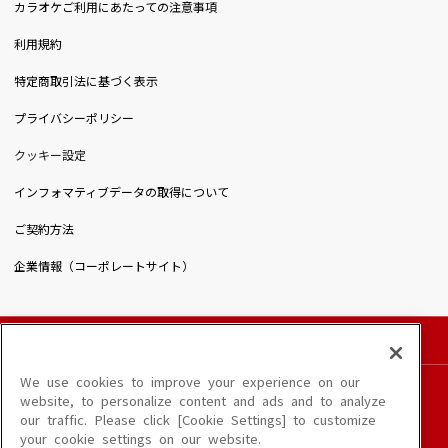
カラオケご利用にあたっての注意事項
利用規約
特定商取引法に基づく表示
プライバシーポリシー
クッキー設定
インフォマティブデータの取得について
ご契約方法
企業情報（コーポレートサイト）
© DAIICHIKOSHO CO.,LTD. All Rights Reserved.
このサイトに掲載されている一切の文章・画像・写真・動画・音声等を、手段や形態を
We use cookies to improve your experience on our
問わず、著作権法の定める範囲を超えて無断で複製、転載、ファイル化などすることを
website, to personalize content and ads and to analyze
禁じます。
our traffic. Please click [Cookie Settings] to customize
楽曲及びコンテンツは、端末や配信状況によりご利用いただけない場合があります。
your cookie settings on our website.
楽曲によりMYリスト保存ができない場合があります。