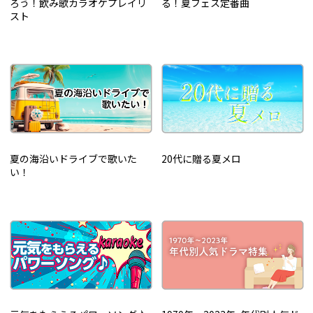
ろう！飲み歌カラオケプレイリ
る！夏フェス定番曲
スト
夏の海沿いドライブで歌いた
20代に贈る夏メロ
い！