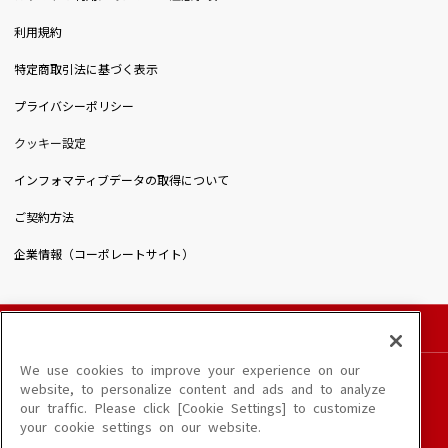
利用規約
特定商取引法に基づく表示
プライバシーポリシー
クッキー設定
インフォマティブデータの取得について
ご契約方法
企業情報（コーポレートサイト）
© DAIICHIKOSHO CO.,LTD. All Rights Reserved.
このサイトに掲載されている一切の文章・画像・写真・動画・音声等を、手段や形態を
We use cookies to improve your experience on our
問わず、著作権法の定める範囲を超えて無断で複製、転載、ファイル化などすることを
website, to personalize content and ads and to analyze
禁じます。
our traffic. Please click [Cookie Settings] to customize
楽曲及びコンテンツは、端末や配信状況によりご利用いただけない場合があります。
your cookie settings on our website.
楽曲によりMYリスト保存ができない場合があります。