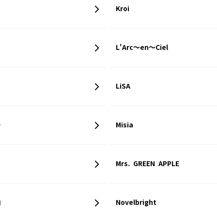
Kroi
L'Arc～en～Ciel
LiSA
…
Misia
Mrs. GREEN APPLE
u
Novelbright