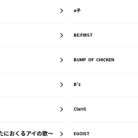
a子
BE:FIRST
BUMP OF CHICKEN
B'z
ClariS
あなたにおくるアイの歌～
EGOIST