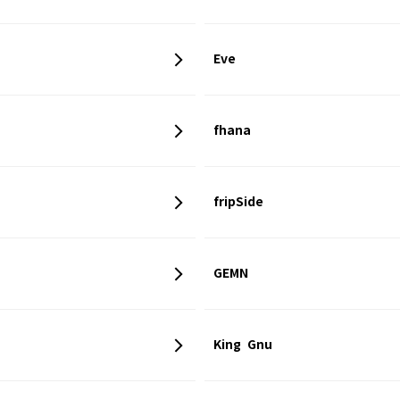
Eve
fhana
fripSide
GEMN
King Gnu