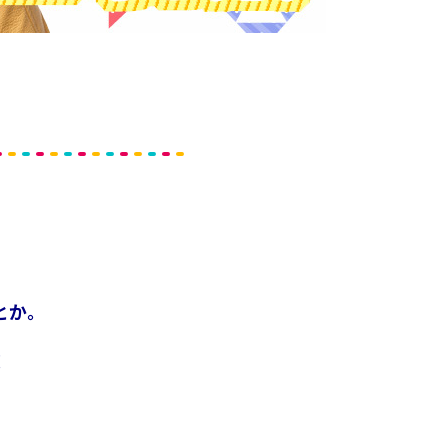
とか。
！