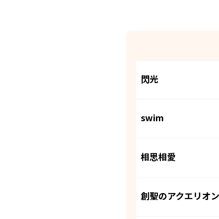
閃光
swim
相思相愛
創聖のアクエリオ