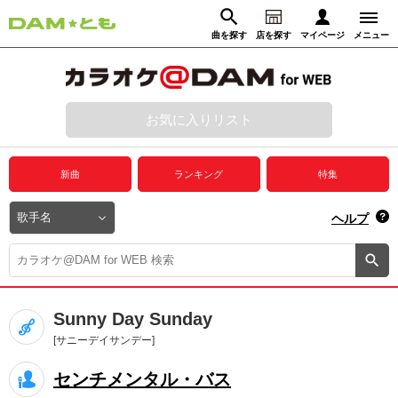
曲を探す
店を探す
マイページ
メニュー
ログイン
マイページ
お気に入りリスト
動画からさがす
録音からさがす
プレミアムサービス
新曲
ランキング
特集
DAM★とも動画
閉じる
ヘルプ
DAM★とも録音
カラオケ＠DAM
Sunny Day Sunday
ユーザー検索
[サニーデイサンデー]
センチメンタル・バス
キャンペーン