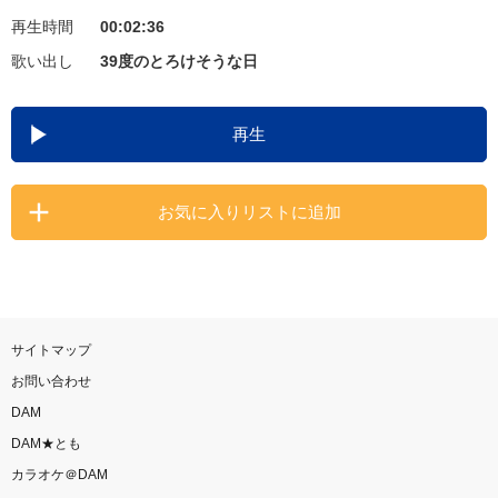
再生時間
00:02:36
お知らせ
よくあるご質問
歌い出し
39度のとろけそうな日
DAMの新曲・ランキングなど
再生
カラオケ最新情報をチェック！
お気に入りリストに追加
自宅でカラオケ歌い放題！
家族や友達と一緒に！練習にも！
サイトマップ
お問い合わせ
DAM
DAM★とも
カラオケ＠DAM