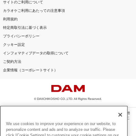
サイトのご利用について
カラオケご利用にあたっての注意事項
利用規約
特定商取引法に基づく表示
プライバシーポリシー
クッキー設定
インフォマティブデータの取得について
ご契約方法
企業情報（コーポレートサイト）
© DAIICHIKOSHO CO.,LTD. All Rights Reserved.
このサイトに掲載されている一切の文章・画像・写真・動画・音声等を、手段や形態
を問わず、著作権法の定める範囲を超えて無断で複製、転載、ファイル化などするこ
とを禁じます。
We use cookies to improve your experience on our website, to
personalize content and ads and to analyze our traffic. Please
楽曲及びコンテンツは、機種によりご利用いただけない場合があります。
click [Cookie Settings] to customize your cookie settings on our
楽曲及びコンテンツの配信日、配信内容が変更になる場合があります。