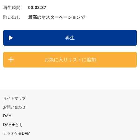
再生時間
00:03:37
お知らせ
よくあるご質問
歌い出し
最高のマスターベーションで
DAMの新曲・ランキングなど
再生
カラオケ最新情報をチェック！
お気に入りリストに追加
自宅でカラオケ歌い放題！
家族や友達と一緒に！練習にも！
サイトマップ
お問い合わせ
DAM
DAM★とも
カラオケ＠DAM