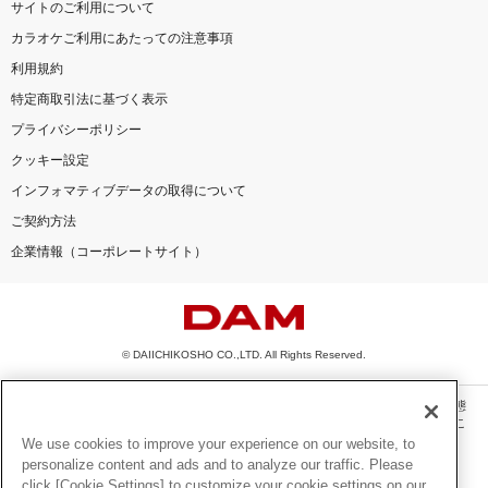
サイトのご利用について
カラオケご利用にあたっての注意事項
利用規約
特定商取引法に基づく表示
プライバシーポリシー
クッキー設定
インフォマティブデータの取得について
ご契約方法
企業情報（コーポレートサイト）
© DAIICHIKOSHO CO.,LTD. All Rights Reserved.
このサイトに掲載されている一切の文章・画像・写真・動画・音声等を、手段や形態
を問わず、著作権法の定める範囲を超えて無断で複製、転載、ファイル化などするこ
とを禁じます。
We use cookies to improve your experience on our website, to
personalize content and ads and to analyze our traffic. Please
楽曲及びコンテンツは、機種によりご利用いただけない場合があります。
click [Cookie Settings] to customize your cookie settings on our
楽曲及びコンテンツの配信日、配信内容が変更になる場合があります。