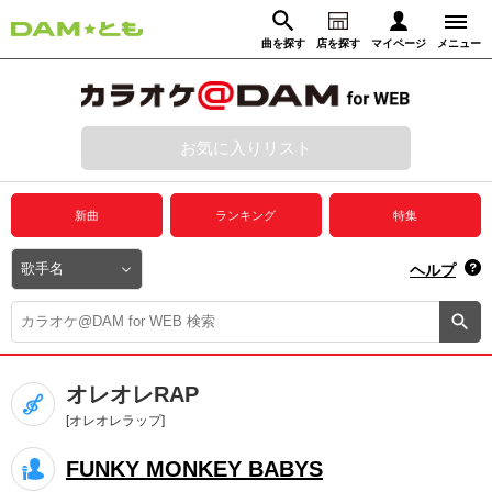
曲を探す
店を探す
マイページ
メニュー
ログイン
マイページ
お気に入りリスト
動画からさがす
録音からさがす
プレミアムサービス
新曲
ランキング
特集
DAM★とも動画
閉じる
ヘルプ
DAM★とも録音
カラオケ＠DAM
オレオレRAP
ユーザー検索
[オレオレラップ]
FUNKY MONKEY BABYS
キャンペーン