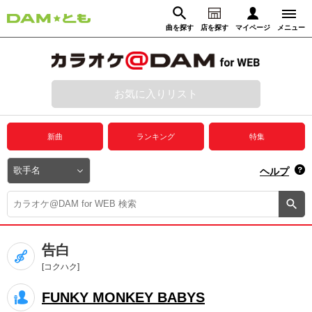
曲を探す
店を探す
マイページ
メニュー
ログイン
マイページ
お気に入りリスト
動画からさがす
録音からさがす
プレミアムサービス
新曲
ランキング
特集
DAM★とも動画
閉じる
ヘルプ
DAM★とも録音
カラオケ＠DAM
告白
ユーザー検索
[コクハク]
FUNKY MONKEY BABYS
キャンペーン