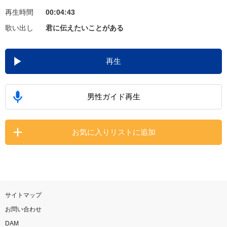
再生時間
00:04:43
お知らせ
よくあるご質問
歌い出し
君に伝えたいことがある
DAMの新曲・ランキングなど
再生
カラオケ最新情報をチェック！
男性ガイド再生
自宅でカラオケ歌い放題！
お気に入りリストに追加
家族や友達と一緒に！練習にも！
サイトマップ
お問い合わせ
DAM