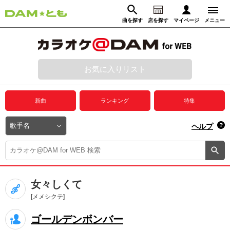
曲を探す
店を探す
マイページ
メニュー
ログイン
マイページ
お気に入りリスト
動画からさがす
録音からさがす
プレミアムサービス
新曲
ランキング
特集
DAM★とも動画
閉じる
ヘルプ
DAM★とも録音
カラオケ＠DAM
女々しくて
ユーザー検索
[メメシクテ]
ゴールデンボンバー
キャンペーン