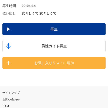
再生時間
00:04:14
お知らせ
よくあるご質問
歌い出し
女々しくて 女々しくて
DAMの新曲・ランキングなど
再生
カラオケ最新情報をチェック！
男性ガイド再生
自宅でカラオケ歌い放題！
お気に入りリストに追加
家族や友達と一緒に！練習にも！
サイトマップ
お問い合わせ
DAM