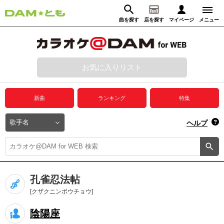
曲を探す
店を探す
マイページ
メニュー
ログイン
マイページ
お気に入りリスト
動画からさがす
録音からさがす
プレミアムサービス
新曲
ランキング
特集
DAM★とも動画
閉じる
ヘルプ
DAM★とも録音
カラオケ＠DAM
孔雀忍法帖
ユーザー検索
[クザクニンポウチョウ]
陰陽座
キャンペーン