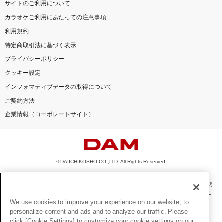
サイトのご利用について
カラオケご利用にあたっての注意事項
利用規約
特定商取引法に基づく表示
プライバシーポリシー
クッキー設定
インフォマティブデータの取得について
ご契約方法
企業情報（コーポレートサイト）
© DAIICHIKOSHO CO.,LTD. All Rights Reserved.
このサイトに掲載されている一切の文章・画像・写真・動画・音声等を、手段や形態
を問わず、著作権法の定める範囲を超えて無断で複製、転載、ファイル化などするこ
とを禁じます。
We use cookies to improve your experience on our website, to
personalize content and ads and to analyze our traffic. Please
楽曲及びコンテンツは、機種によりご利用いただけない場合があります。
click [Cookie Settings] to customize your cookie settings on our
楽曲及びコンテンツの配信日、配信内容が変更になる場合があります。