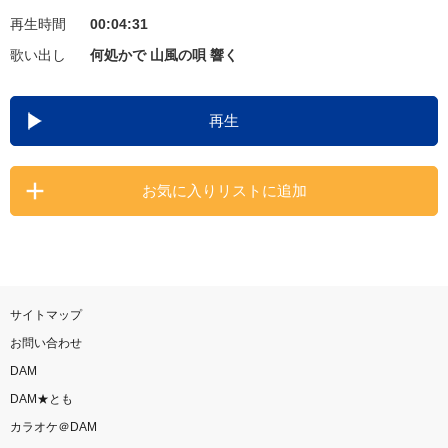
再生時間
00:04:31
お知らせ
よくあるご質問
歌い出し
何処かで 山風の唄 響く
DAMの新曲・ランキングなど
再生
カラオケ最新情報をチェック！
お気に入りリストに追加
自宅でカラオケ歌い放題！
家族や友達と一緒に！練習にも！
サイトマップ
お問い合わせ
DAM
DAM★とも
カラオケ＠DAM