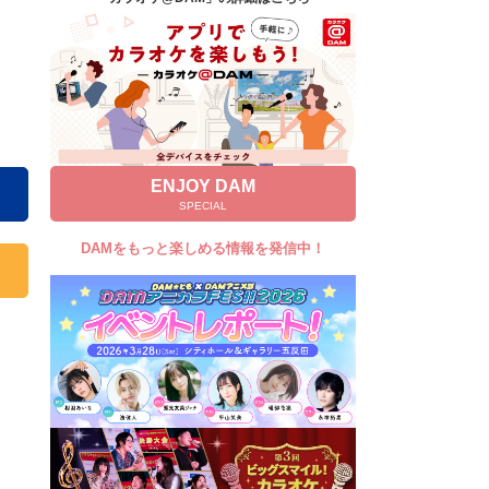
キャンペーン
お知らせ
よくあるご質問
DAMの新曲・ランキングなど
カラオケ最新情報をチェック！
ENJOY DAM
SPECIAL
DAMをもっと楽しめる情報を発信中！
自宅でカラオケ歌い放題！
家族や友達と一緒に！練習にも！