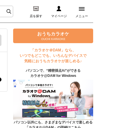
店を探す
マイページ
メニュー
ログイン
おうちカラオケ
OUCHI KARAOKE
マイページ
「カラオケ＠DAM」なら、
いつでもどこでも、いろんなデバイスで
プレミアムサービス
気軽におうちカラオケが楽しめる♪
パソコンで、“精密採点Ai”ができる
DAM★とも動画
カラオケ@DAM for Windows
DAM★とも録音
カラオケ＠DAM
ユーザー検索
パソコン以外にも、さまざまなデバイスで楽しめる
「カラオケ@DAM」の詳細はこちら