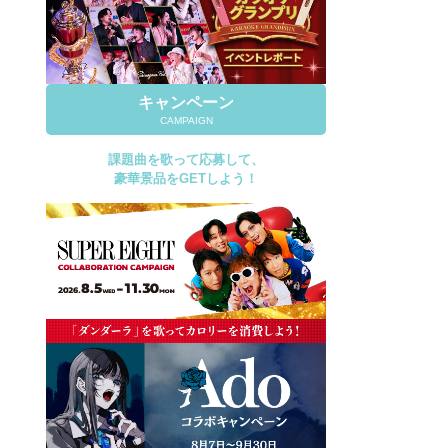
キャンペーン
CAMPAIGN
課題曲を歌って応募して、
豪華景品をGETしよう！