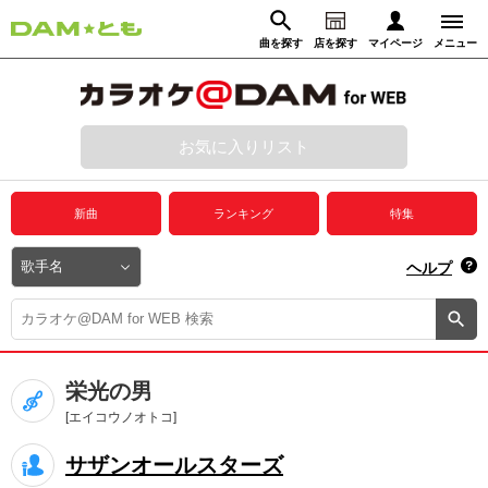
曲を探す
店を探す
マイページ
メニュー
ログイン
マイページ
お気に入りリスト
動画からさがす
録音からさがす
プレミアムサービス
新曲
ランキング
特集
DAM★とも動画
閉じる
ヘルプ
DAM★とも録音
カラオケ＠DAM
栄光の男
ユーザー検索
[エイコウノオトコ]
サザンオールスターズ
キャンペーン