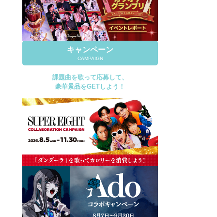
キャンペーン
CAMPAIGN
課題曲を歌って応募して、
豪華景品をGETしよう！