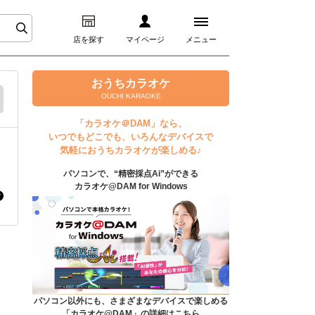
店を探す
マイページ
メニュー
ログイン
おうちカラオケ
OUCHI KARAOKE
マイページ
「カラオケ＠DAM」なら、
いつでもどこでも、いろんなデバイスで
プレミアムサービス
気軽におうちカラオケが楽しめる♪
パソコンで、“精密採点Ai”ができる
DAM★とも動画
カラオケ@DAM for Windows
DAM★とも録音
カラオケ＠DAM
ユーザー検索
パソコン以外にも、さまざまなデバイスで楽しめる
「カラオケ@DAM」の詳細はこちら