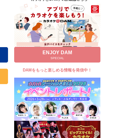
キャンペーン
お知らせ
よくあるご質問
DAMの新曲・ランキングなど
カラオケ最新情報をチェック！
ENJOY DAM
SPECIAL
DAMをもっと楽しめる情報を発信中！
自宅でカラオケ歌い放題！
家族や友達と一緒に！練習にも！