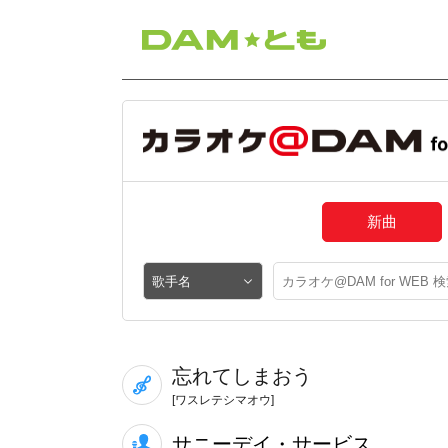
新曲
忘れてしまおう
[ワスレテシマオウ]
サニーデイ・サービス