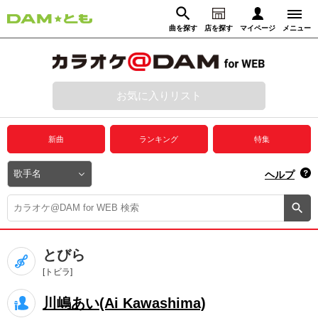
曲を探す
店を探す
マイページ
メニュー
ログイン
マイページ
お気に入りリスト
動画からさがす
録音からさがす
プレミアムサービス
新曲
ランキング
特集
DAM★とも動画
閉じる
ヘルプ
DAM★とも録音
カラオケ＠DAM
とびら
ユーザー検索
[トビラ]
川嶋あい(Ai Kawashima)
キャンペーン