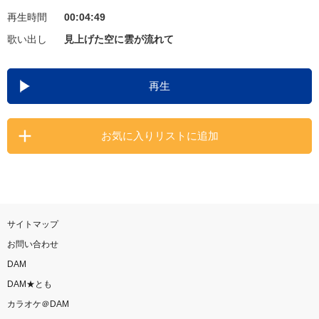
再生時間
00:04:49
お知らせ
よくあるご質問
歌い出し
見上げた空に雲が流れて
DAMの新曲・ランキングなど
再生
カラオケ最新情報をチェック！
お気に入りリストに追加
自宅でカラオケ歌い放題！
家族や友達と一緒に！練習にも！
サイトマップ
お問い合わせ
DAM
DAM★とも
カラオケ＠DAM