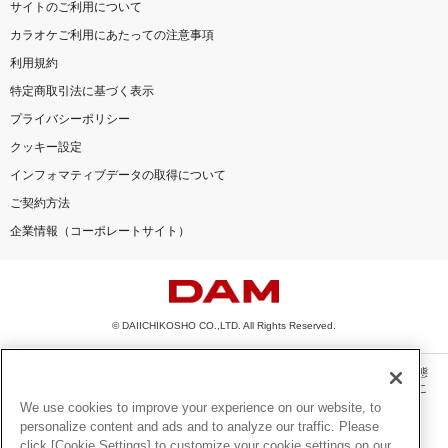
サイトのご利用について
カラオケご利用にあたっての注意事項
利用規約
特定商取引法に基づく表示
プライバシーポリシー
クッキー設定
インフォマティブデータの取得について
ご契約方法
企業情報（コーポレートサイト）
© DAIICHIKOSHO CO.,LTD. All Rights Reserved.
このサイトに掲載されている一切の文章・画像・写真・動画・音声等を、手段や形態
を問わず、著作権法の定める範囲を超えて無断で複製、転載、ファイル化などするこ
とを禁じます。
We use cookies to improve your experience on our website, to
personalize content and ads and to analyze our traffic. Please
楽曲及びコンテンツは、機種によりご利用いただけない場合があります。
click [Cookie Settings] to customize your cookie settings on our
楽曲及びコンテンツの配信日、配信内容が変更になる場合があります。