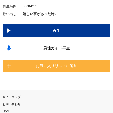
再生時間
00:04:33
お知らせ
よくあるご質問
歌い出し
嬉しい事があった時に
DAMの新曲・ランキングなど
再生
カラオケ最新情報をチェック！
男性ガイド再生
自宅でカラオケ歌い放題！
お気に入りリストに追加
家族や友達と一緒に！練習にも！
サイトマップ
お問い合わせ
DAM