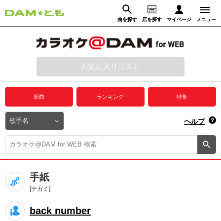
曲を探す
店を探す
マイページ
メニュー
ログイン
マイページ
お気に入りリスト
動画からさがす
録音からさがす
プレミアムサービス
新曲
ランキング
特集
DAM★とも動画
閉じる
ヘルプ
DAM★とも録音
カラオケ＠DAM
手紙
ユーザー検索
[テガミ]
back number
キャンペーン