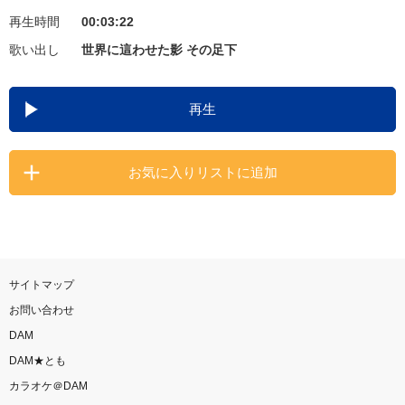
再生時間
00:03:22
お知らせ
よくあるご質問
歌い出し
世界に這わせた影 その足下
DAMの新曲・ランキングなど
再生
カラオケ最新情報をチェック！
お気に入りリストに追加
自宅でカラオケ歌い放題！
家族や友達と一緒に！練習にも！
サイトマップ
お問い合わせ
DAM
DAM★とも
カラオケ＠DAM