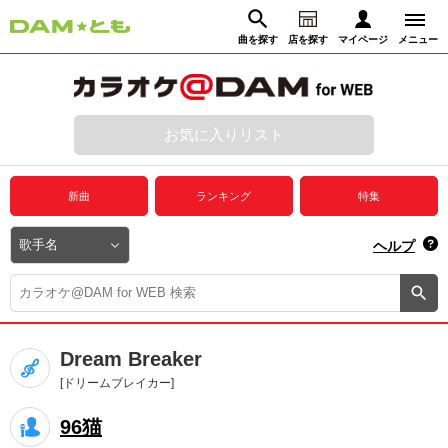
曲を探す
店を探す
マイページ
メニュー
ログイン
マイページ
お気に入りリスト
動画からさがす
録音からさがす
プレミアムサービス
新曲
ランキング
特集
DAM★とも動画
閉じる
ヘルプ
DAM★とも録音
カラオケ＠DAM
Dream Breaker
ユーザー検索
[ドリームブレイカー]
96猫
キャンペーン