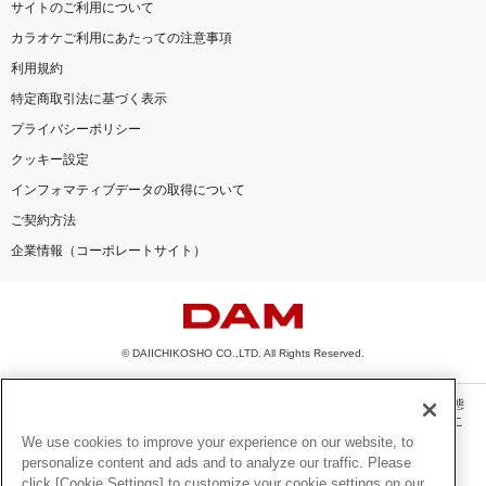
サイトのご利用について
カラオケご利用にあたっての注意事項
利用規約
特定商取引法に基づく表示
プライバシーポリシー
クッキー設定
インフォマティブデータの取得について
ご契約方法
企業情報（コーポレートサイト）
© DAIICHIKOSHO CO.,LTD. All Rights Reserved.
このサイトに掲載されている一切の文章・画像・写真・動画・音声等を、手段や形態
を問わず、著作権法の定める範囲を超えて無断で複製、転載、ファイル化などするこ
とを禁じます。
We use cookies to improve your experience on our website, to
personalize content and ads and to analyze our traffic. Please
楽曲及びコンテンツは、機種によりご利用いただけない場合があります。
click [Cookie Settings] to customize your cookie settings on our
楽曲及びコンテンツの配信日、配信内容が変更になる場合があります。