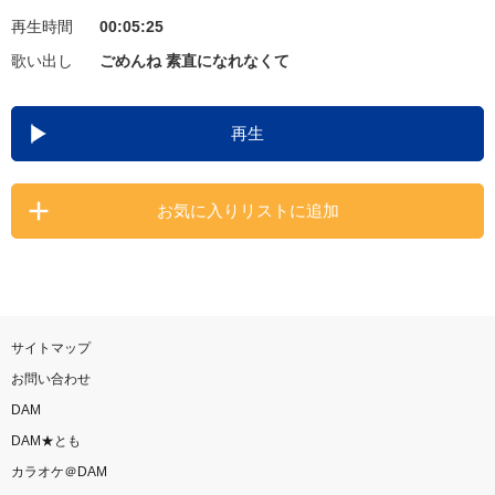
再生時間
00:05:25
お知らせ
よくあるご質問
歌い出し
ごめんね 素直になれなくて
DAMの新曲・ランキングなど
再生
カラオケ最新情報をチェック！
お気に入りリストに追加
自宅でカラオケ歌い放題！
家族や友達と一緒に！練習にも！
サイトマップ
お問い合わせ
DAM
DAM★とも
カラオケ＠DAM