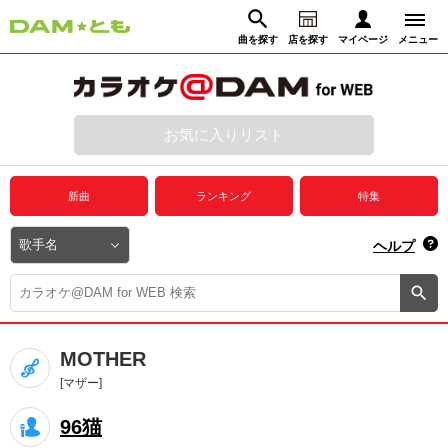
曲を探す
店を探す
マイページ
メニュー
ログイン
マイページ
お気に入りリスト
動画からさがす
録音からさがす
プレミアムサービス
新曲
ランキング
特集
DAM★とも動画
閉じる
ヘルプ
DAM★とも録音
カラオケ＠DAM
MOTHER
ユーザー検索
[マザー]
96猫
キャンペーン