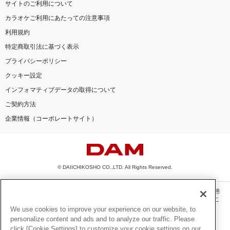
サイトのご利用について
カラオケご利用にあたっての注意事項
利用規約
特定商取引法に基づく表示
プライバシーポリシー
クッキー設定
インフォマティブデータの取得について
ご契約方法
企業情報（コーポレートサイト）
© DAIICHIKOSHO CO.,LTD. All Rights Reserved.
このサイトに掲載されている一切の文章・画像・写真・動画・音声等を、手段や形態
を問わず、著作権法の定める範囲を超えて無断で複製、転載、ファイル化などするこ
とを禁じます。
We use cookies to improve your experience on our website, to
personalize content and ads and to analyze our traffic. Please
楽曲及びコンテンツは、機種によりご利用いただけない場合があります。
click [Cookie Settings] to customize your cookie settings on our
楽曲及びコンテンツの配信日、配信内容が変更になる場合があります。