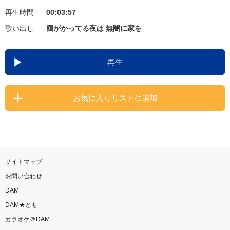
再生時間
00:03:57
お知らせ
よくあるご質問
歌い出し
靄がかってる夜は 無闇に家を
DAMの新曲・ランキングなど
再生
カラオケ最新情報をチェック！
お気に入りリストに追加
自宅でカラオケ歌い放題！
家族や友達と一緒に！練習にも！
サイトマップ
お問い合わせ
DAM
DAM★とも
カラオケ＠DAM