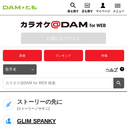
曲を探す
店を探す
マイページ
メニュー
ログイン
マイページ
お気に入りリスト
動画からさがす
録音からさがす
プレミアムサービス
新曲
ランキング
特集
DAM★とも動画
閉じる
ヘルプ
DAM★とも録音
カラオケ＠DAM
ストーリーの先に
ユーザー検索
[ストーリーノサキニ]
GLIM SPANKY
キャンペーン