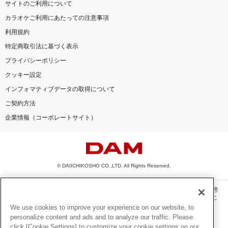
サイトのご利用について
カラオケご利用にあたっての注意事項
利用規約
特定商取引法に基づく表示
プライバシーポリシー
クッキー設定
インフォマティブデータの取得について
ご契約方法
企業情報（コーポレートサイト）
© DAIICHIKOSHO CO.,LTD. All Rights Reserved.
このサイトに掲載されている一切の文章・画像・写真・動画・音声等を、手段や形態
を問わず、著作権法の定める範囲を超えて無断で複製、転載、ファイル化などするこ
とを禁じます。
We use cookies to improve your experience on our website, to
personalize content and ads and to analyze our traffic. Please
楽曲及びコンテンツは、機種によりご利用いただけない場合があります。
click [Cookie Settings] to customize your cookie settings on our
楽曲及びコンテンツの配信日、配信内容が変更になる場合があります。