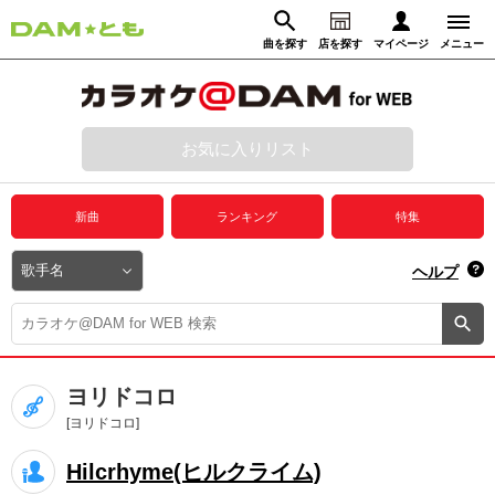
曲を探す
店を探す
マイページ
メニュー
ログイン
マイページ
お気に入りリスト
動画からさがす
録音からさがす
プレミアムサービス
新曲
ランキング
特集
DAM★とも動画
閉じる
ヘルプ
DAM★とも録音
カラオケ＠DAM
ヨリドコロ
ユーザー検索
[ヨリドコロ]
Hilcrhyme(ヒルクライム)
キャンペーン