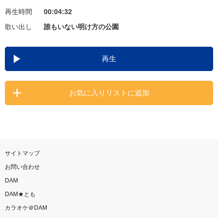
再生時間
00:04:32
お知らせ
よくあるご質問
歌い出し
誰もいない明け方の公園
DAMの新曲・ランキングなど
再生
カラオケ最新情報をチェック！
お気に入りリストに追加
自宅でカラオケ歌い放題！
家族や友達と一緒に！練習にも！
サイトマップ
お問い合わせ
DAM
DAM★とも
カラオケ＠DAM