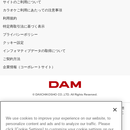
サイトのご利用について
カラオケご利用にあたっての注意事項
利用規約
特定商取引法に基づく表示
プライバシーポリシー
クッキー設定
インフォマティブデータの取得について
ご契約方法
企業情報（コーポレートサイト）
© DAIICHIKOSHO CO.,LTD. All Rights Reserved.
このサイトに掲載されている一切の文章・画像・写真・動画・音声等を、手段や形態
を問わず、著作権法の定める範囲を超えて無断で複製、転載、ファイル化などするこ
とを禁じます。
We use cookies to improve your experience on our website, to
personalize content and ads and to analyze our traffic. Please
楽曲及びコンテンツは、機種によりご利用いただけない場合があります。
click [Cookie Settings] to customize your cookie settings on our
楽曲及びコンテンツの配信日、配信内容が変更になる場合があります。