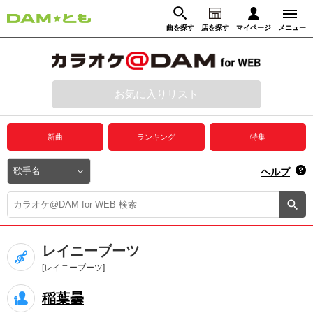
曲を探す
店を探す
マイページ
メニュー
ログイン
マイページ
お気に入りリスト
動画からさがす
録音からさがす
プレミアムサービス
新曲
ランキング
特集
DAM★とも動画
閉じる
ヘルプ
DAM★とも録音
カラオケ＠DAM
レイニーブーツ
ユーザー検索
[レイニーブーツ]
稲葉曇
キャンペーン