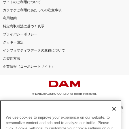
サイトのご利用について
カラオケご利用にあたっての注意事項
利用規約
特定商取引法に基づく表示
プライバシーポリシー
クッキー設定
インフォマティブデータの取得について
ご契約方法
企業情報（コーポレートサイト）
© DAIICHIKOSHO CO.,LTD. All Rights Reserved.
このサイトに掲載されている一切の文章・画像・写真・動画・音声等を、手段や形態
を問わず、著作権法の定める範囲を超えて無断で複製、転載、ファイル化などするこ
とを禁じます。
We use cookies to improve your experience on our website, to
personalize content and ads and to analyze our traffic. Please
楽曲及びコンテンツは、機種によりご利用いただけない場合があります。
click [Cookie Settings] to customize your cookie settings on our
楽曲及びコンテンツの配信日、配信内容が変更になる場合があります。