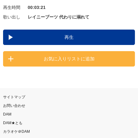
再生時間
00:03:21
お知らせ
よくあるご質問
歌い出し
レイニーブーツ 代わりに溺れて
DAMの新曲・ランキングなど
再生
カラオケ最新情報をチェック！
お気に入りリストに追加
自宅でカラオケ歌い放題！
家族や友達と一緒に！練習にも！
サイトマップ
お問い合わせ
DAM
DAM★とも
カラオケ＠DAM