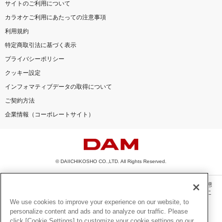
サイトのご利用について
カラオケご利用にあたっての注意事項
利用規約
特定商取引法に基づく表示
プライバシーポリシー
クッキー設定
インフォマティブデータの取得について
ご契約方法
企業情報（コーポレートサイト）
© DAIICHIKOSHO CO.,LTD. All Rights Reserved.
このサイトに掲載されている一切の文章・画像・写真・動画・音声等を、手段や形態
を問わず、著作権法の定める範囲を超えて無断で複製、転載、ファイル化などするこ
とを禁じます。
We use cookies to improve your experience on our website, to
personalize content and ads and to analyze our traffic. Please
楽曲及びコンテンツは、機種によりご利用いただけない場合があります。
click [Cookie Settings] to customize your cookie settings on our
楽曲及びコンテンツの配信日、配信内容が変更になる場合があります。