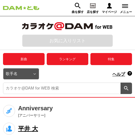
曲を探す
店を探す
マイページ
メニュー
ログイン
マイページ
お気に入りリスト
動画からさがす
録音からさがす
プレミアムサービス
新曲
ランキング
特集
DAM★とも動画
閉じる
ヘルプ
DAM★とも録音
カラオケ＠DAM
Anniversary
ユーザー検索
[アニバーサリー]
平井 大
キャンペーン