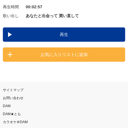
再生時間
00:02:57
お知らせ
よくあるご質問
歌い出し
あなたと出会って 買い直して
DAMの新曲・ランキングなど
再生
カラオケ最新情報をチェック！
お気に入りリストに追加
自宅でカラオケ歌い放題！
家族や友達と一緒に！練習にも！
サイトマップ
お問い合わせ
DAM
DAM★とも
カラオケ＠DAM