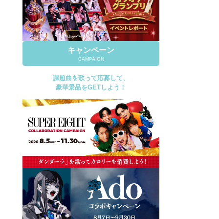
キャンペーン
CAMPAIGN
課題曲を歌って応募して、
豪華景品をGETしよう！