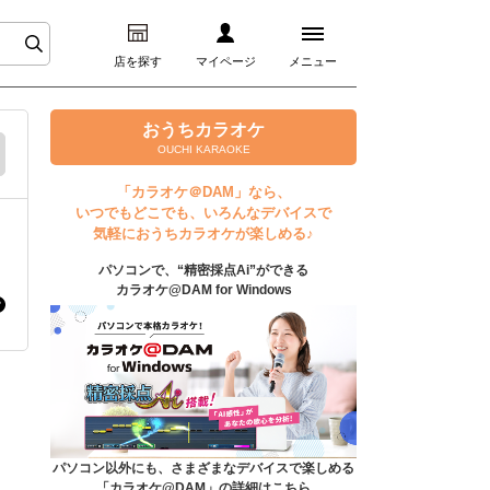
店を探す
マイページ
メニュー
ログイン
おうちカラオケ
OUCHI KARAOKE
マイページ
「カラオケ＠DAM」なら、
いつでもどこでも、いろんなデバイスで
プレミアムサービス
気軽におうちカラオケが楽しめる♪
パソコンで、“精密採点Ai”ができる
DAM★とも動画
カラオケ@DAM for Windows
DAM★とも録音
カラオケ＠DAM
ユーザー検索
パソコン以外にも、さまざまなデバイスで楽しめる
「カラオケ@DAM」の詳細はこちら