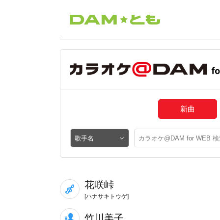
新曲
花咲峠
[ハナサキトウゲ]
竹川美子