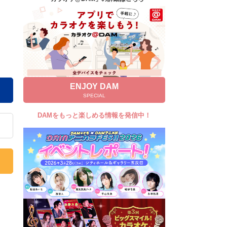
キャンペーン
お知らせ
よくあるご質問
DAMの新曲・ランキングなど
カラオケ最新情報をチェック！
ENJOY DAM
SPECIAL
DAMをもっと楽しめる情報を発信中！
自宅でカラオケ歌い放題！
家族や友達と一緒に！練習にも！