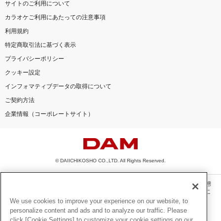
サイトのご利用について
カラオケご利用にあたっての注意事項
利用規約
特定商取引法に基づく表示
プライバシーポリシー
クッキー設定
インフォマティブデータの取得について
ご契約方法
企業情報（コーポレートサイト）
© DAIICHIKOSHO CO.,LTD. All Rights Reserved.
このサイトに掲載されている一切の文章・画像・写真・動画・音声等を、手段や形態
を問わず、著作権法の定める範囲を超えて無断で複製、転載、ファイル化などするこ
とを禁じます。
We use cookies to improve your experience on our website, to
personalize content and ads and to analyze our traffic. Please
楽曲及びコンテンツは、機種によりご利用いただけない場合があります。
click [Cookie Settings] to customize your cookie settings on our
楽曲及びコンテンツの配信日、配信内容が変更になる場合があります。