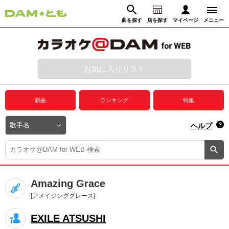
曲を探す
店を探す
マイページ
メニュー
ログイン
マイページ
お気に入りリスト
動画からさがす
録音からさがす
プレミアムサービス
新曲
ランキング
特集
DAM★とも動画
閉じる
ヘルプ
DAM★とも録音
カラオケ＠DAM
Amazing Grace
ユーザー検索
[アメイジンググレース]
EXILE ATSUSHI
キャンペーン