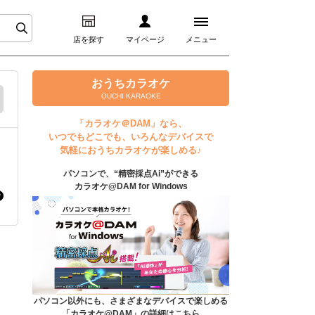
店を探す
マイページ
メニュー
ログイン
おうちカラオケ
OUCHI KARAOKE
マイページ
「カラオケ＠DAM」なら、
いつでもどこでも、いろんなデバイスで
プレミアムサービス
気軽におうちカラオケが楽しめる♪
パソコンで、“精密採点Ai”ができる
DAM★とも動画
カラオケ@DAM for Windows
DAM★とも録音
カラオケ＠DAM
ユーザー検索
パソコン以外にも、さまざまなデバイスで楽しめる
「カラオケ@DAM」の詳細はこちら