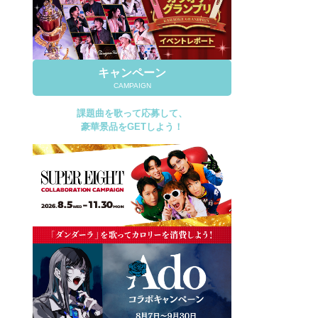
キャンペーン
CAMPAIGN
課題曲を歌って応募して、
豪華景品をGETしよう！