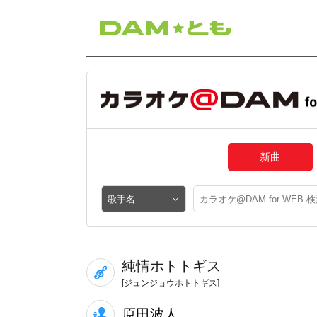
新曲
純情ホトトギス
[ジュンジョウホトトギス]
原田波人