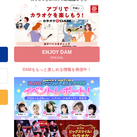
キャンペーン
お知らせ
よくあるご質問
DAMの新曲・ランキングなど
カラオケ最新情報をチェック！
ENJOY DAM
SPECIAL
DAMをもっと楽しめる情報を発信中！
自宅でカラオケ歌い放題！
家族や友達と一緒に！練習にも！