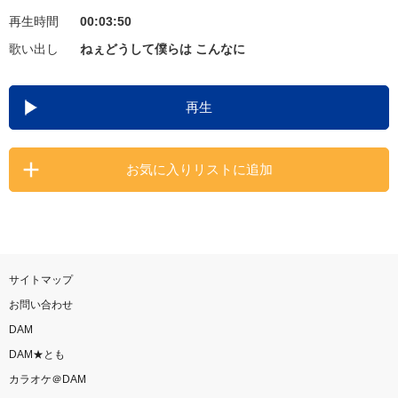
再生時間
00:03:50
お知らせ
よくあるご質問
歌い出し
ねぇどうして僕らは こんなに
DAMの新曲・ランキングなど
再生
カラオケ最新情報をチェック！
お気に入りリストに追加
自宅でカラオケ歌い放題！
家族や友達と一緒に！練習にも！
サイトマップ
お問い合わせ
DAM
DAM★とも
カラオケ＠DAM