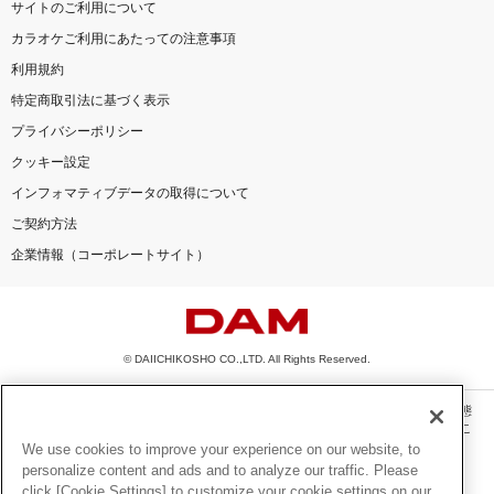
サイトのご利用について
カラオケご利用にあたっての注意事項
利用規約
特定商取引法に基づく表示
プライバシーポリシー
クッキー設定
インフォマティブデータの取得について
ご契約方法
企業情報（コーポレートサイト）
© DAIICHIKOSHO CO.,LTD. All Rights Reserved.
このサイトに掲載されている一切の文章・画像・写真・動画・音声等を、手段や形態
を問わず、著作権法の定める範囲を超えて無断で複製、転載、ファイル化などするこ
とを禁じます。
We use cookies to improve your experience on our website, to
personalize content and ads and to analyze our traffic. Please
楽曲及びコンテンツは、機種によりご利用いただけない場合があります。
click [Cookie Settings] to customize your cookie settings on our
楽曲及びコンテンツの配信日、配信内容が変更になる場合があります。