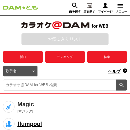
曲を探す
店を探す
マイページ
メニュー
ログイン
マイページ
お気に入りリスト
動画からさがす
録音からさがす
プレミアムサービス
新曲
ランキング
特集
DAM★とも動画
閉じる
ヘルプ
DAM★とも録音
カラオケ＠DAM
Magic
ユーザー検索
[マジック]
flumpool
キャンペーン