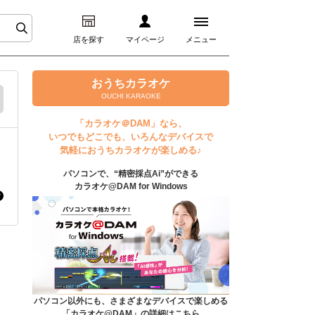
店を探す
マイページ
メニュー
ログイン
おうちカラオケ
OUCHI KARAOKE
マイページ
「カラオケ＠DAM」なら、
いつでもどこでも、いろんなデバイスで
プレミアムサービス
気軽におうちカラオケが楽しめる♪
パソコンで、“精密採点Ai”ができる
DAM★とも動画
カラオケ@DAM for Windows
DAM★とも録音
カラオケ＠DAM
ユーザー検索
パソコン以外にも、さまざまなデバイスで楽しめる
「カラオケ@DAM」の詳細はこちら