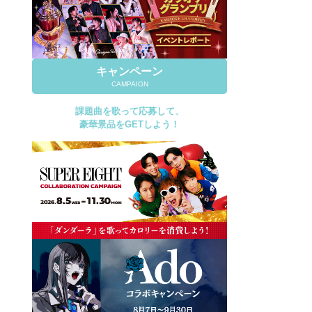
キャンペーン
CAMPAIGN
課題曲を歌って応募して、
豪華景品をGETしよう！