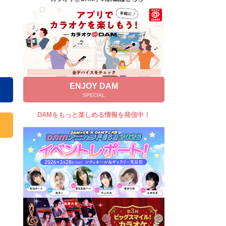
キャンペーン
お知らせ
よくあるご質問
DAMの新曲・ランキングなど
カラオケ最新情報をチェック！
ENJOY DAM
SPECIAL
DAMをもっと楽しめる情報を発信中！
自宅でカラオケ歌い放題！
家族や友達と一緒に！練習にも！