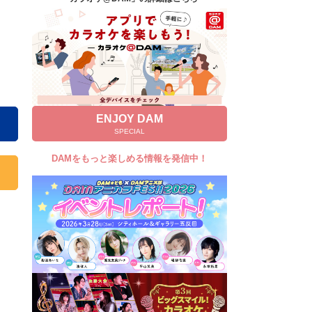
キャンペーン
お知らせ
よくあるご質問
DAMの新曲・ランキングなど
カラオケ最新情報をチェック！
ENJOY DAM
SPECIAL
DAMをもっと楽しめる情報を発信中！
自宅でカラオケ歌い放題！
家族や友達と一緒に！練習にも！