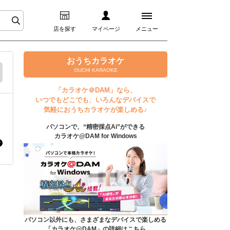
店を探す
マイページ
メニュー
ログイン
おうちカラオケ
OUCHI KARAOKE
マイページ
「カラオケ＠DAM」なら、
いつでもどこでも、いろんなデバイスで
プレミアムサービス
気軽におうちカラオケが楽しめる♪
パソコンで、“精密採点Ai”ができる
DAM★とも動画
カラオケ@DAM for Windows
DAM★とも録音
カラオケ＠DAM
ユーザー検索
パソコン以外にも、さまざまなデバイスで楽しめる
「カラオケ@DAM」の詳細はこちら