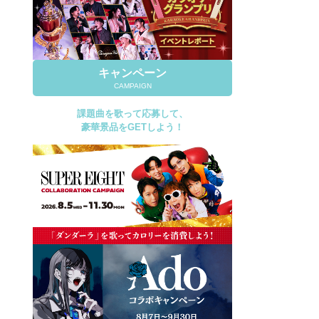
キャンペーン
CAMPAIGN
課題曲を歌って応募して、
豪華景品をGETしよう！