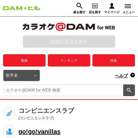
曲を探す
店を探す
マイページ
メニュー
ログイン
マイページ
お気に入りリスト
動画からさがす
録音からさがす
プレミアムサービス
新曲
ランキング
特集
DAM★とも動画
閉じる
ヘルプ
DAM★とも録音
カラオケ＠DAM
コンビニエンスラブ
ユーザー検索
[コンビニエンスラブ]
go!go!vanillas
キャンペーン