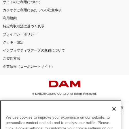
サイトのご利用について
カラオケご利用にあたっての注意事項
利用規約
特定商取引法に基づく表示
プライバシーポリシー
クッキー設定
インフォマティブデータの取得について
ご契約方法
企業情報（コーポレートサイト）
© DAIICHIKOSHO CO.,LTD. All Rights Reserved.
このサイトに掲載されている一切の文章・画像・写真・動画・音声等を、手段や形態
を問わず、著作権法の定める範囲を超えて無断で複製、転載、ファイル化などするこ
とを禁じます。
We use cookies to improve your experience on our website, to
personalize content and ads and to analyze our traffic. Please
楽曲及びコンテンツは、機種によりご利用いただけない場合があります。
click [Cookie Settings] to customize your cookie settings on our
楽曲及びコンテンツの配信日、配信内容が変更になる場合があります。