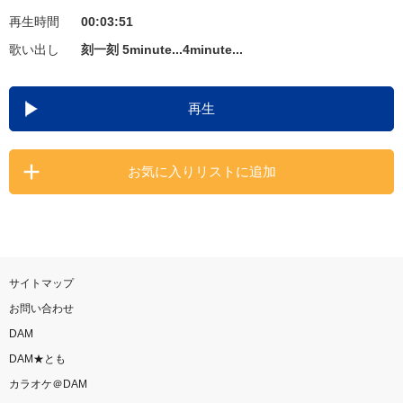
再生時間
00:03:51
お知らせ
よくあるご質問
歌い出し
刻一刻 5minute...4minute...
DAMの新曲・ランキングなど
再生
カラオケ最新情報をチェック！
お気に入りリストに追加
自宅でカラオケ歌い放題！
家族や友達と一緒に！練習にも！
サイトマップ
お問い合わせ
DAM
DAM★とも
カラオケ＠DAM