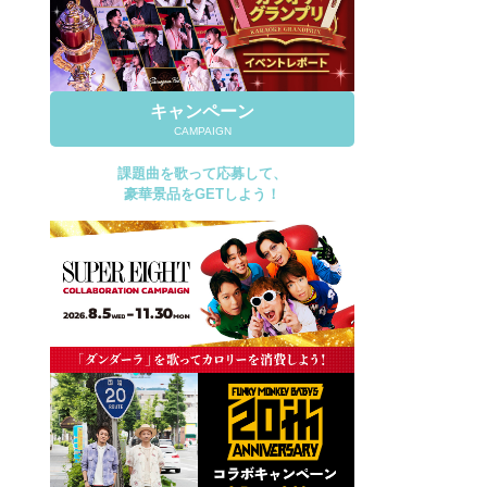
キャンペーン
CAMPAIGN
課題曲を歌って応募して、
豪華景品をGETしよう！