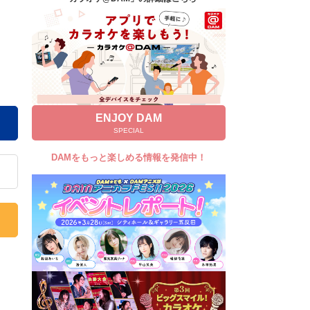
キャンペーン
お知らせ
よくあるご質問
DAMの新曲・ランキングなど
カラオケ最新情報をチェック！
ENJOY DAM
SPECIAL
DAMをもっと楽しめる情報を発信中！
自宅でカラオケ歌い放題！
家族や友達と一緒に！練習にも！