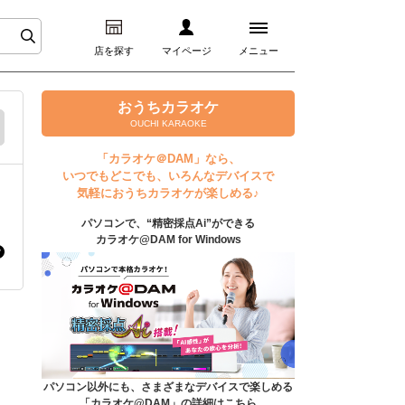
店を探す
マイページ
メニュー
ログイン
おうちカラオケ
OUCHI KARAOKE
マイページ
「カラオケ＠DAM」なら、
いつでもどこでも、いろんなデバイスで
プレミアムサービス
気軽におうちカラオケが楽しめる♪
パソコンで、“精密採点Ai”ができる
DAM★とも動画
カラオケ@DAM for Windows
DAM★とも録音
カラオケ＠DAM
ユーザー検索
パソコン以外にも、さまざまなデバイスで楽しめる
「カラオケ@DAM」の詳細はこちら