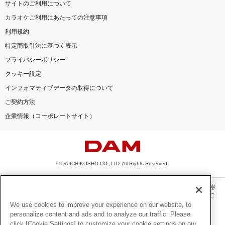
サイトのご利用について
カラオケご利用にあたっての注意事項
利用規約
特定商取引法に基づく表示
プライバシーポリシー
クッキー設定
インフォマティブデータの取得について
ご契約方法
企業情報（コーポレートサイト）
© DAIICHIKOSHO CO.,LTD. All Rights Reserved.
このサイトに掲載されている一切の文章・画像・写真・動画・音声等を、手段や形態
を問わず、著作権法の定める範囲を超えて無断で複製、転載、ファイル化などするこ
とを禁じます。
We use cookies to improve your experience on our website, to
personalize content and ads and to analyze our traffic. Please
楽曲及びコンテンツは、機種によりご利用いただけない場合があります。
click [Cookie Settings] to customize your cookie settings on our
楽曲及びコンテンツの配信日、配信内容が変更になる場合があります。