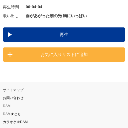
再生時間
00:04:04
お知らせ
よくあるご質問
歌い出し
雨があがった朝の光 胸にいっぱい
DAMの新曲・ランキングなど
再生
カラオケ最新情報をチェック！
お気に入りリストに追加
自宅でカラオケ歌い放題！
家族や友達と一緒に！練習にも！
サイトマップ
お問い合わせ
DAM
DAM★とも
カラオケ＠DAM