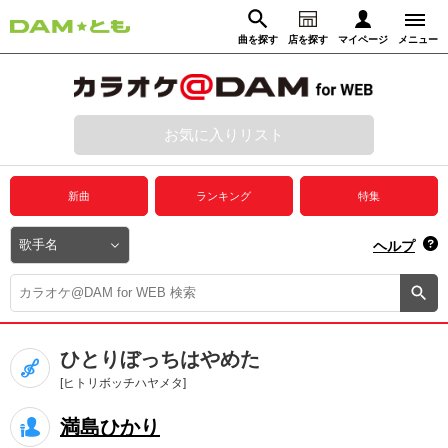
曲を探す
店を探す
マイページ
メニュー
ログイン
マイページ
お気に入りリスト
動画からさがす
録音からさがす
プレミアムサービス
新曲
ランキング
特集
DAM★とも動画
閉じる
ヘルプ
DAM★とも録音
カラオケ＠DAM
ひとりぼっちはやめた
ユーザー検索
[ヒトリボッチハヤメタ]
満島ひかり
キャンペーン