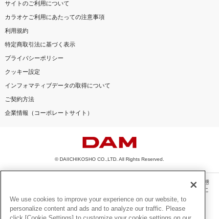
サイトのご利用について
カラオケご利用にあたっての注意事項
利用規約
特定商取引法に基づく表示
プライバシーポリシー
クッキー設定
インフォマティブデータの取得について
ご契約方法
企業情報（コーポレートサイト）
© DAIICHIKOSHO CO.,LTD. All Rights Reserved.
このサイトに掲載されている一切の文章・画像・写真・動画・音声等を、手段や形態
を問わず、著作権法の定める範囲を超えて無断で複製、転載、ファイル化などするこ
とを禁じます。
We use cookies to improve your experience on our website, to
personalize content and ads and to analyze our traffic. Please
楽曲及びコンテンツは、機種によりご利用いただけない場合があります。
click [Cookie Settings] to customize your cookie settings on our
楽曲及びコンテンツの配信日、配信内容が変更になる場合があります。