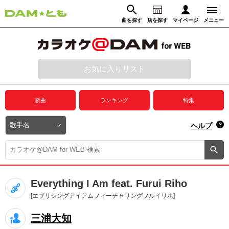
曲を探す
店を探す
マイページ
メニュー
ログイン
マイページ
お気に入りリスト
動画からさがす
録音からさがす
プレミアムサービス
新曲
ランキング
特集
DAM★とも動画
閉じる
ヘルプ
DAM★とも録音
カラオケ＠DAM
Everything I Am feat. Furui Riho
ユーザー検索
[エブリシングアイアムフィーチャリングフルイリホ]
三浦大知
キャンペーン