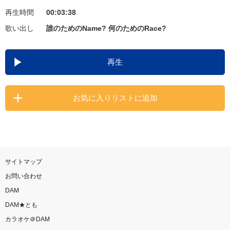
再生時間
00:03:38
お知らせ
よくあるご質問
歌い出し
誰のためのName? 何のためのRace?
DAMの新曲・ランキングなど
再生
カラオケ最新情報をチェック！
お気に入りリストに追加
自宅でカラオケ歌い放題！
家族や友達と一緒に！練習にも！
サイトマップ
お問い合わせ
DAM
DAM★とも
カラオケ＠DAM