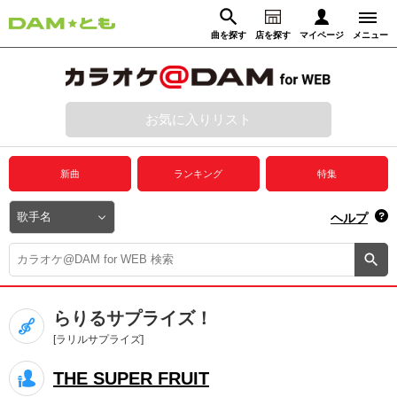
曲を探す
店を探す
マイページ
メニュー
ログイン
マイページ
お気に入りリスト
動画からさがす
録音からさがす
プレミアムサービス
新曲
ランキング
特集
DAM★とも動画
閉じる
ヘルプ
DAM★とも録音
カラオケ＠DAM
らりるサプライズ！
ユーザー検索
[ラリルサプライズ]
THE SUPER FRUIT
キャンペーン