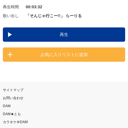
再生時間
00:03:32
お知らせ
よくあるご質問
歌い出し
「そんじゃ行こー!!」 らーりる
DAMの新曲・ランキングなど
再生
カラオケ最新情報をチェック！
お気に入りリストに追加
自宅でカラオケ歌い放題！
家族や友達と一緒に！練習にも！
サイトマップ
お問い合わせ
DAM
DAM★とも
カラオケ＠DAM