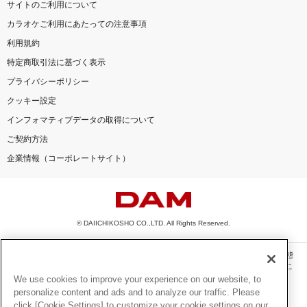
サイトのご利用について
カラオケご利用にあたっての注意事項
利用規約
特定商取引法に基づく表示
プライバシーポリシー
クッキー設定
インフォマティブデータの取得について
ご契約方法
企業情報（コーポレートサイト）
© DAIICHIKOSHO CO.,LTD. All Rights Reserved.
このサイトに掲載されている一切の文章・画像・写真・動画・音声等を、手段や形態
を問わず、著作権法の定める範囲を超えて無断で複製、転載、ファイル化などするこ
とを禁じます。
We use cookies to improve your experience on our website, to
personalize content and ads and to analyze our traffic. Please
楽曲及びコンテンツは、機種によりご利用いただけない場合があります。
click [Cookie Settings] to customize your cookie settings on our
楽曲及びコンテンツの配信日、配信内容が変更になる場合があります。