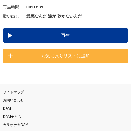
再生時間
00:03:39
お知らせ
よくあるご質問
歌い出し
最悪なんだ 涙が 乾かないんだ
DAMの新曲・ランキングなど
再生
カラオケ最新情報をチェック！
お気に入りリストに追加
自宅でカラオケ歌い放題！
家族や友達と一緒に！練習にも！
サイトマップ
お問い合わせ
DAM
DAM★とも
カラオケ＠DAM