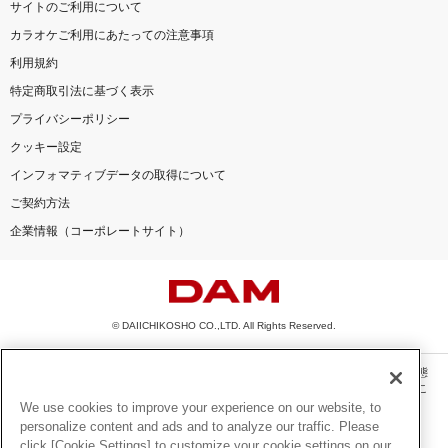
サイトのご利用について
カラオケご利用にあたっての注意事項
利用規約
特定商取引法に基づく表示
プライバシーポリシー
クッキー設定
インフォマティブデータの取得について
ご契約方法
企業情報（コーポレートサイト）
© DAIICHIKOSHO CO.,LTD. All Rights Reserved.
このサイトに掲載されている一切の文章・画像・写真・動画・音声等を、手段や形態
を問わず、著作権法の定める範囲を超えて無断で複製、転載、ファイル化などするこ
とを禁じます。
We use cookies to improve your experience on our website, to
personalize content and ads and to analyze our traffic. Please
楽曲及びコンテンツは、機種によりご利用いただけない場合があります。
click [Cookie Settings] to customize your cookie settings on our
楽曲及びコンテンツの配信日、配信内容が変更になる場合があります。