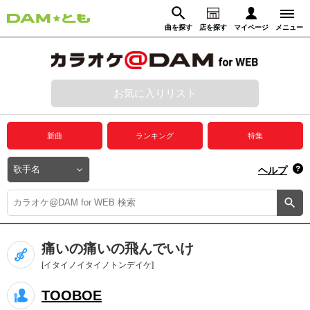
曲を探す
店を探す
マイページ
メニュー
ログイン
マイページ
お気に入りリスト
動画からさがす
録音からさがす
プレミアムサービス
新曲
ランキング
特集
DAM★とも動画
閉じる
ヘルプ
DAM★とも録音
カラオケ＠DAM
痛いの痛いの飛んでいけ
ユーザー検索
[イタイノイタイノトンデイケ]
TOOBOE
キャンペーン